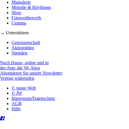
Maigalerie
Melodie & Rhythmus
Shop
Fotowettbewerb
Granma
→ Unterstützen
Genossenschaft
Aktionsbüro
Spenden
Nach Hause, online und in
der App: die jW-Abos
Abonnieren Sie unsere Newsletter
Vertrag widerrufen
© junge Welt
© JW
Impressum/Datenschutz
AGB
Hilfe