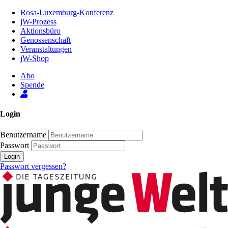
Zum
Rosa-Luxemburg-Konferenz
Inhalt
jW-Prozess
der
Aktionsbüro
Seite
Genossenschaft
Veranstaltungen
jW-Shop
Abo
Spende
Login
Benutzername
Passwort
Login
Passwort vergessen?