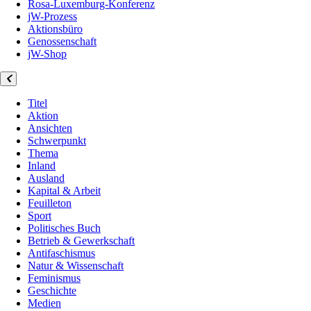
Rosa-Luxemburg-Konferenz
jW-Prozess
Aktionsbüro
Genossenschaft
jW-Shop
Titel
Aktion
Ansichten
Schwerpunkt
Thema
Inland
Ausland
Kapital & Arbeit
Feuilleton
Sport
Politisches Buch
Betrieb & Gewerkschaft
Antifaschismus
Natur & Wissenschaft
Feminismus
Geschichte
Medien