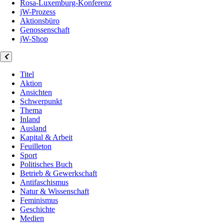
Rosa-Luxemburg-Konferenz
jW-Prozess
Aktionsbüro
Genossenschaft
jW-Shop
Titel
Aktion
Ansichten
Schwerpunkt
Thema
Inland
Ausland
Kapital & Arbeit
Feuilleton
Sport
Politisches Buch
Betrieb & Gewerkschaft
Antifaschismus
Natur & Wissenschaft
Feminismus
Geschichte
Medien