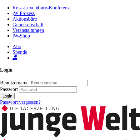
Zum
Rosa-Luxemburg-Konferenz
Inhalt
jW-Prozess
der
Aktionsbüro
Seite
Genossenschaft
Veranstaltungen
jW-Shop
Abo
Spende
Login
Benutzername
Passwort
Login
Passwort vergessen?