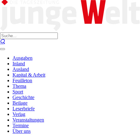
Ausgaben
Inland
Ausland
Kapital & Arbeit
Feuilleton
Thema
Sport
Geschichte
Beilage
Leserbriefe
Verlag
Veranstaltungen
Termine
Über uns