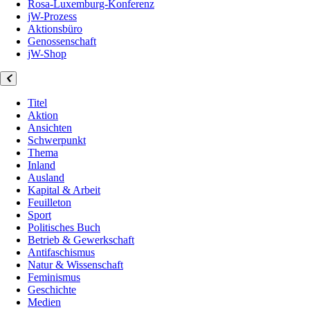
Rosa-Luxemburg-Konferenz
jW-Prozess
Aktionsbüro
Genossenschaft
jW-Shop
Titel
Aktion
Ansichten
Schwerpunkt
Thema
Inland
Ausland
Kapital & Arbeit
Feuilleton
Sport
Politisches Buch
Betrieb & Gewerkschaft
Antifaschismus
Natur & Wissenschaft
Feminismus
Geschichte
Medien