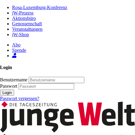
Zum
Rosa-Luxemburg-Konferenz
Inhalt
jW-Prozess
der
Aktionsbüro
Seite
Genossenschaft
Veranstaltungen
jW-Shop
Abo
Spende
Login
Benutzername
Passwort
Login
Passwort vergessen?