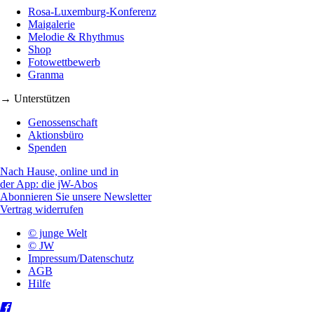
Rosa-Luxemburg-Konferenz
Maigalerie
Melodie & Rhythmus
Shop
Fotowettbewerb
Granma
→ Unterstützen
Genossenschaft
Aktionsbüro
Spenden
Nach Hause, online und in
der App: die jW-Abos
Abonnieren Sie unsere Newsletter
Vertrag widerrufen
© junge Welt
© JW
Impressum/Datenschutz
AGB
Hilfe