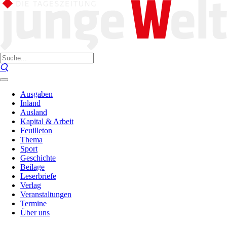
Ausgaben
Inland
Ausland
Kapital & Arbeit
Feuilleton
Thema
Sport
Geschichte
Beilage
Leserbriefe
Verlag
Veranstaltungen
Termine
Über uns