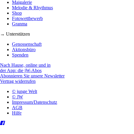
Maigalerie
Melodie & Rhythmus
Shop
Fotowettbewerb
Granma
→ Unterstützen
Genossenschaft
Aktionsbüro
Spenden
Nach Hause, online und in
der App: die jW-Abos
Abonnieren Sie unsere Newsletter
Vertrag widerrufen
© junge Welt
© JW
Impressum/Datenschutz
AGB
Hilfe