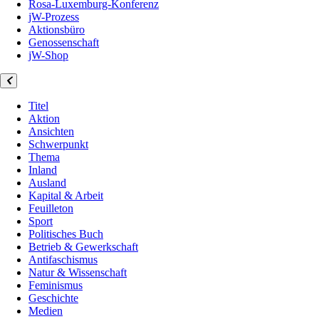
Rosa-Luxemburg-Konferenz
jW-Prozess
Aktionsbüro
Genossenschaft
jW-Shop
Titel
Aktion
Ansichten
Schwerpunkt
Thema
Inland
Ausland
Kapital & Arbeit
Feuilleton
Sport
Politisches Buch
Betrieb & Gewerkschaft
Antifaschismus
Natur & Wissenschaft
Feminismus
Geschichte
Medien