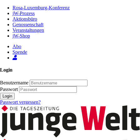
Zum
Rosa-Luxemburg-Konferenz
Inhalt
jW-Prozess
der
Aktionsbüro
Seite
Genossenschaft
Veranstaltungen
jW-Shop
Abo
Spende
Login
Benutzername
Passwort
Login
Passwort vergessen?