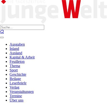
Ausgaben
Inland
Ausland
Kapital & Arbeit
Feuilleton
Thema
Sport
Geschichte
Beilage
Leserbriefe
Verlag
Veranstaltungen
Termine
Über uns