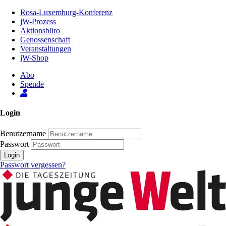
Zum
Rosa-Luxemburg-Konferenz
Inhalt
jW-Prozess
der
Aktionsbüro
Seite
Genossenschaft
Veranstaltungen
jW-Shop
Abo
Spende
Login
Benutzername
Passwort
Login
Passwort vergessen?