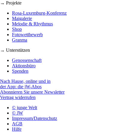
→ Projekte
Rosa-Luxemburg-Konferenz
Maigalerie
Melodie & Rhythmus
Shop
Fotowettbewerb
Granma
→ Unterstützen
Genossenschaft
Aktionsbüro
Spenden
Nach Hause, online und in
der App: die jW-Abos
Abonnieren Sie unsere Newsletter
Vertrag widerrufen
© junge Welt
© JW
Impressum/Datenschutz
AGB
Hilfe