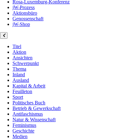
Rosa-Luxemburg-Konferenz
jW-Prozess
Aktionsbüro
Genossenschaft
jW-Shop
Titel
Aktion
Ansichten
Schwerpunkt
Thema
Inland
Ausland
Kapital & Arbeit
Feuilleton
Sport
Politisches Buch
Betrieb & Gewerkschaft
Antifaschismus
Natur & Wissenschaft
Feminismus
Geschichte
Medien