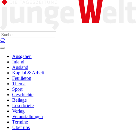
Ausgaben
Inland
Ausland
Kapital & Arbeit
Feuilleton
Thema
Sport
Geschichte
Beilage
Leserbriefe
Verlag
Veranstaltungen
Termine
Über uns