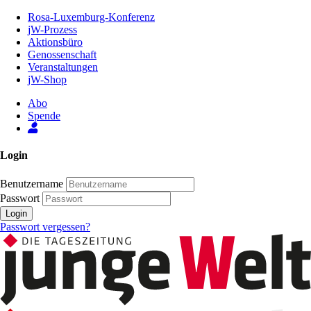
Zum
Rosa-Luxemburg-Konferenz
Inhalt
jW-Prozess
der
Aktionsbüro
Seite
Genossenschaft
Veranstaltungen
jW-Shop
Abo
Spende
Login
Benutzername
Passwort
Login
Passwort vergessen?