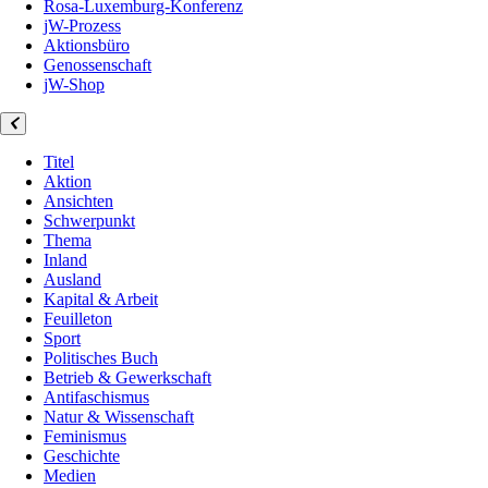
Rosa-Luxemburg-Konferenz
jW-Prozess
Aktionsbüro
Genossenschaft
jW-Shop
Titel
Aktion
Ansichten
Schwerpunkt
Thema
Inland
Ausland
Kapital & Arbeit
Feuilleton
Sport
Politisches Buch
Betrieb & Gewerkschaft
Antifaschismus
Natur & Wissenschaft
Feminismus
Geschichte
Medien