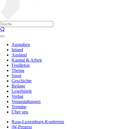
Ausgaben
Inland
Ausland
Kapital & Arbeit
Feuilleton
Thema
Sport
Geschichte
Beilage
Leserbriefe
Verlag
Veranstaltungen
Termine
Über uns
Rosa-Luxemburg-Konferenz
jW-Prozess