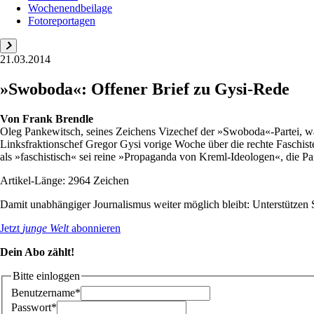
Wochenendbeilage
Fotoreportagen
21.03.2014
»Swoboda«: Offener Brief zu Gysi-Rede
Von
Frank Brendle
Oleg Pankewitsch, seines Zeichens Vizechef der »Swoboda«-Partei, wa
Linksfraktionschef Gregor Gysi vorige Woche über die rechte Faschis
als »faschistisch« sei reine »Propaganda von Kreml-Ideologen«, die Part
Artikel-Länge: 2964 Zeichen
Damit unabhängiger Journalismus weiter möglich bleibt: Unterstütze
Jetzt
junge Welt
abonnieren
Dein Abo zählt!
Bitte einloggen
Benutzername*
Passwort*