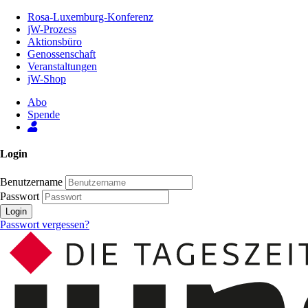
Zum
Rosa-Luxemburg-Konferenz
Inhalt
jW-Prozess
der
Aktionsbüro
Seite
Genossenschaft
Veranstaltungen
jW-Shop
Abo
Spende
Login
Benutzername
Passwort
Login
Passwort vergessen?