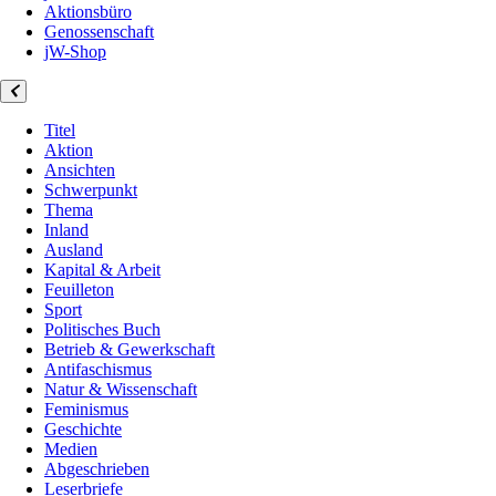
Aktionsbüro
Genossenschaft
jW-Shop
Titel
Aktion
Ansichten
Schwerpunkt
Thema
Inland
Ausland
Kapital & Arbeit
Feuilleton
Sport
Politisches Buch
Betrieb & Gewerkschaft
Antifaschismus
Natur & Wissenschaft
Feminismus
Geschichte
Medien
Abgeschrieben
Leserbriefe