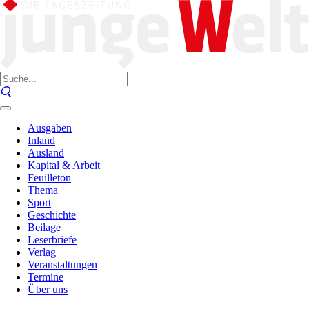
Ausgaben
Inland
Ausland
Kapital & Arbeit
Feuilleton
Thema
Sport
Geschichte
Beilage
Leserbriefe
Verlag
Veranstaltungen
Termine
Über uns