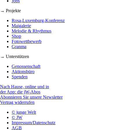
Jobs
→ Projekte
Rosa-Luxemburg-Konferenz
Maigalerie
Melodie & Rhythmus
Shop
Fotowettbewerb
Granma
→ Unterstützen
Genossenschaft
Aktionsbüro
Spenden
Nach Hause, online und in
der App: die jW-Abos
Abonnieren Sie unsere Newsletter
Vertrag widerrufen
© junge Welt
© JW
Impressum/Datenschutz
AGB