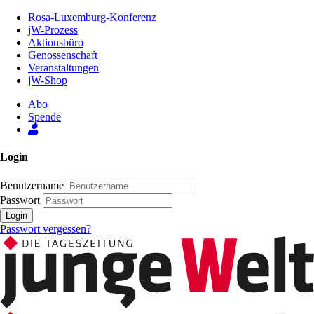
Zum
Rosa-Luxemburg-Konferenz
Inhalt
jW-Prozess
der
Aktionsbüro
Seite
Genossenschaft
Veranstaltungen
jW-Shop
Abo
Spende
Login
Benutzername
Passwort
Login
Passwort vergessen?