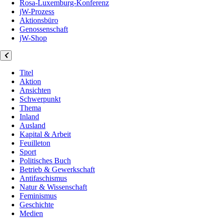
Rosa-Luxemburg-Konferenz
jW-Prozess
Aktionsbüro
Genossenschaft
jW-Shop
Titel
Aktion
Ansichten
Schwerpunkt
Thema
Inland
Ausland
Kapital & Arbeit
Feuilleton
Sport
Politisches Buch
Betrieb & Gewerkschaft
Antifaschismus
Natur & Wissenschaft
Feminismus
Geschichte
Medien