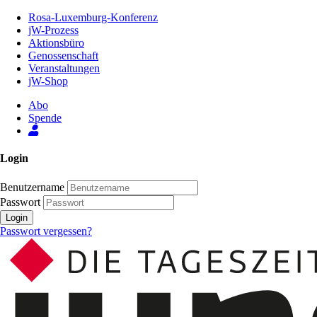
Zum
Rosa-Luxemburg-Konferenz
Inhalt
jW-Prozess
der
Aktionsbüro
Seite
Genossenschaft
Veranstaltungen
jW-Shop
Abo
Spende
Login
Benutzername
Passwort
Login
Passwort vergessen?