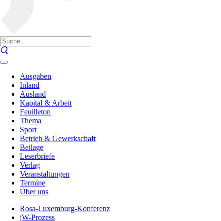
Ausgaben
Inland
Ausland
Kapital & Arbeit
Feuilleton
Thema
Sport
Betrieb & Gewerkschaft
Beilage
Leserbriefe
Verlag
Veranstaltungen
Termine
Über uns
Rosa-Luxemburg-Konferenz
jW-Prozess