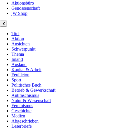
Aktionsbüro
Genossenschaft
jW-Shop
Titel
Aktion
Ansichten
Schwerpunkt
Thema
Inland
Ausland
Kapital & Arbeit
Feuilleton
Sport
Politisches Buch
Betrieb & Gewerkschaft
Antifaschismus
Natur & Wissenschaft
Feminismus
Geschichte
Medien
Abgeschrieben
Leserbriefe