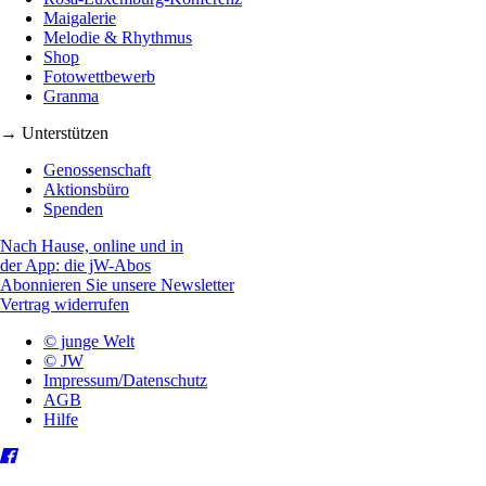
Maigalerie
Melodie & Rhythmus
Shop
Fotowettbewerb
Granma
→ Unterstützen
Genossenschaft
Aktionsbüro
Spenden
Nach Hause, online und in
der App: die jW-Abos
Abonnieren Sie unsere Newsletter
Vertrag widerrufen
© junge Welt
© JW
Impressum/Datenschutz
AGB
Hilfe