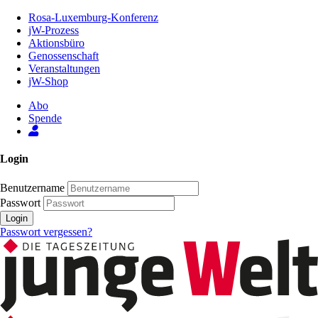
Zum
Rosa-Luxemburg-Konferenz
Inhalt
jW-Prozess
der
Aktionsbüro
Seite
Genossenschaft
Veranstaltungen
jW-Shop
Abo
Spende
Login
Benutzername
Passwort
Login
Passwort vergessen?