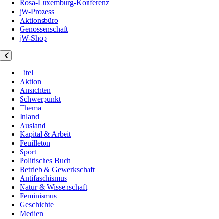
Rosa-Luxemburg-Konferenz
jW-Prozess
Aktionsbüro
Genossenschaft
jW-Shop
Titel
Aktion
Ansichten
Schwerpunkt
Thema
Inland
Ausland
Kapital & Arbeit
Feuilleton
Sport
Politisches Buch
Betrieb & Gewerkschaft
Antifaschismus
Natur & Wissenschaft
Feminismus
Geschichte
Medien