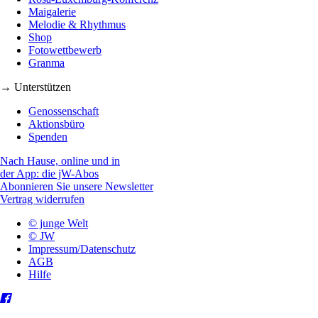
Maigalerie
Melodie & Rhythmus
Shop
Fotowettbewerb
Granma
→ Unterstützen
Genossenschaft
Aktionsbüro
Spenden
Nach Hause, online und in
der App: die jW-Abos
Abonnieren Sie unsere Newsletter
Vertrag widerrufen
© junge Welt
© JW
Impressum/Datenschutz
AGB
Hilfe