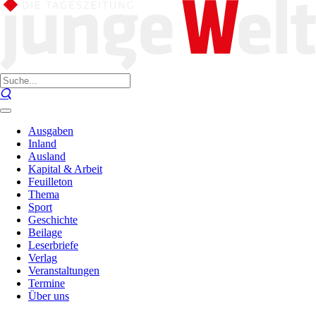
Ausgaben
Inland
Ausland
Kapital & Arbeit
Feuilleton
Thema
Sport
Geschichte
Beilage
Leserbriefe
Verlag
Veranstaltungen
Termine
Über uns