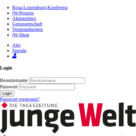
Zum
Rosa-Luxemburg-Konferenz
Inhalt
jW-Prozess
der
Aktionsbüro
Seite
Genossenschaft
Veranstaltungen
jW-Shop
Abo
Spende
Login
Benutzername
Passwort
Login
Passwort vergessen?