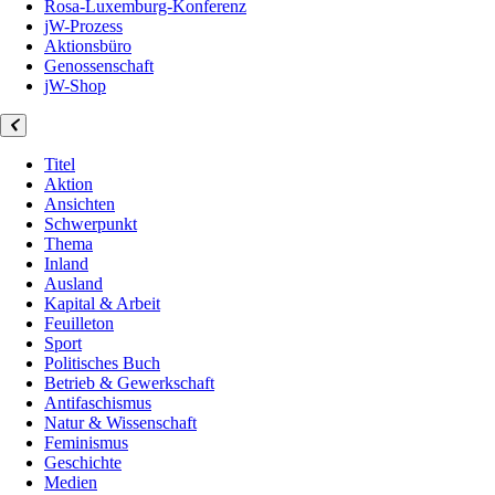
Rosa-Luxemburg-Konferenz
jW-Prozess
Aktionsbüro
Genossenschaft
jW-Shop
Titel
Aktion
Ansichten
Schwerpunkt
Thema
Inland
Ausland
Kapital & Arbeit
Feuilleton
Sport
Politisches Buch
Betrieb & Gewerkschaft
Antifaschismus
Natur & Wissenschaft
Feminismus
Geschichte
Medien