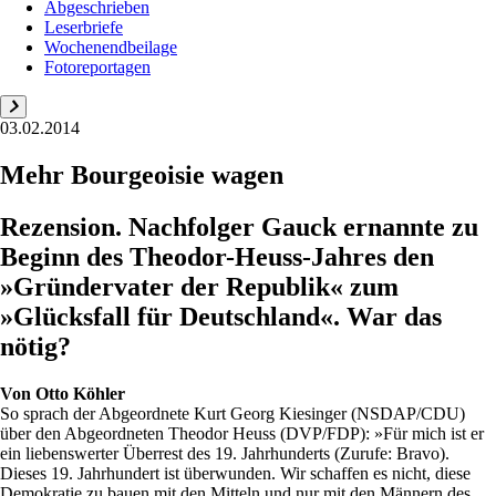
Abgeschrieben
Leserbriefe
Wochenendbeilage
Fotoreportagen
03.02.2014
Mehr Bourgeoisie wagen
Rezension. Nachfolger Gauck ernannte zu
Beginn des Theodor-Heuss-Jahres den
»Gründervater der Republik« zum
»Glücksfall für Deutschland«. War das
nötig?
Von
Otto Köhler
So sprach der Abgeordnete Kurt Georg Kiesinger (NSDAP/CDU)
über den Abgeordneten Theodor Heuss (DVP/FDP): »Für mich ist er
ein liebenswerter Überrest des 19. Jahrhunderts (Zurufe: Bravo).
Dieses 19. Jahrhundert ist überwunden. Wir schaffen es nicht, diese
Demokratie zu bauen mit den Mitteln und nur mit den Männern des