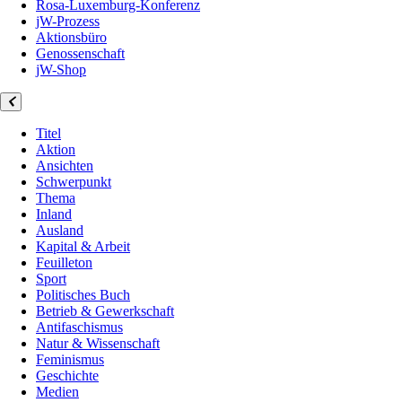
Rosa-Luxemburg-Konferenz
jW-Prozess
Aktionsbüro
Genossenschaft
jW-Shop
Titel
Aktion
Ansichten
Schwerpunkt
Thema
Inland
Ausland
Kapital & Arbeit
Feuilleton
Sport
Politisches Buch
Betrieb & Gewerkschaft
Antifaschismus
Natur & Wissenschaft
Feminismus
Geschichte
Medien