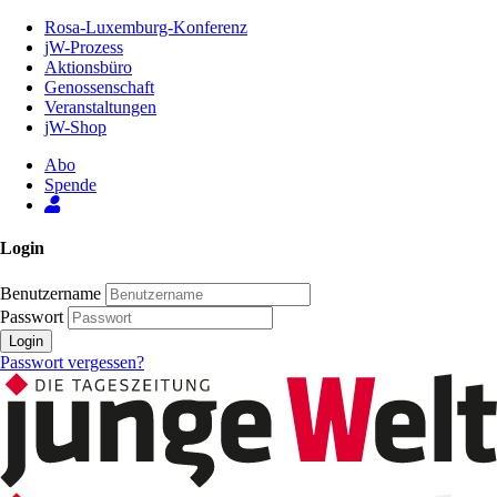
Zum
Rosa-Luxemburg-Konferenz
Inhalt
jW-Prozess
der
Aktionsbüro
Seite
Genossenschaft
Veranstaltungen
jW-Shop
Abo
Spende
Login
Benutzername
Passwort
Login
Passwort vergessen?