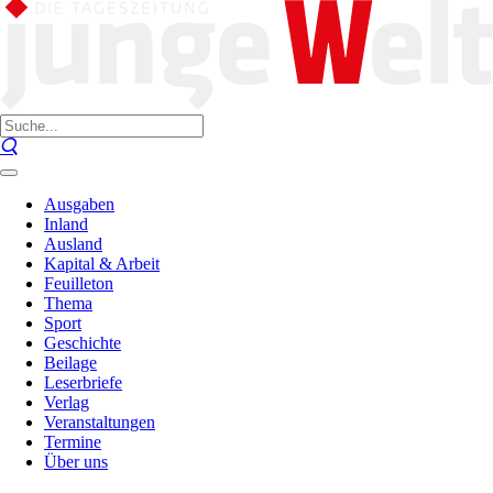
Ausgaben
Inland
Ausland
Kapital & Arbeit
Feuilleton
Thema
Sport
Geschichte
Beilage
Leserbriefe
Verlag
Veranstaltungen
Termine
Über uns