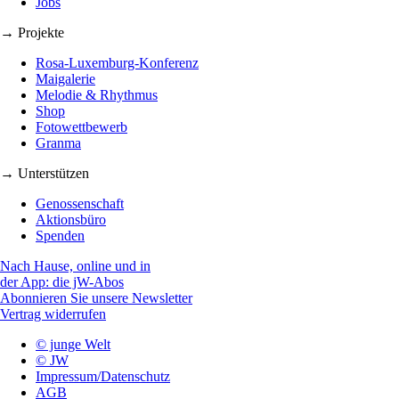
Jobs
→ Projekte
Rosa-Luxemburg-Konferenz
Maigalerie
Melodie & Rhythmus
Shop
Fotowettbewerb
Granma
→ Unterstützen
Genossenschaft
Aktionsbüro
Spenden
Nach Hause, online und in
der App: die jW-Abos
Abonnieren Sie unsere Newsletter
Vertrag widerrufen
© junge Welt
© JW
Impressum/Datenschutz
AGB