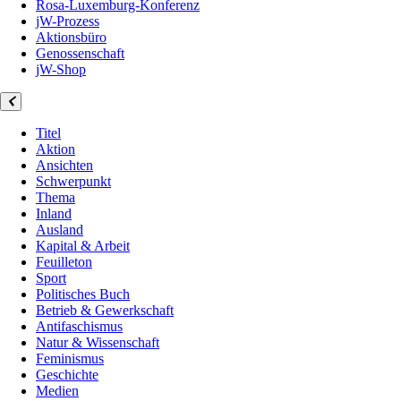
Rosa-Luxemburg-Konferenz
jW-Prozess
Aktionsbüro
Genossenschaft
jW-Shop
Titel
Aktion
Ansichten
Schwerpunkt
Thema
Inland
Ausland
Kapital & Arbeit
Feuilleton
Sport
Politisches Buch
Betrieb & Gewerkschaft
Antifaschismus
Natur & Wissenschaft
Feminismus
Geschichte
Medien