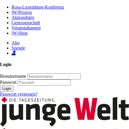
Zum
Rosa-Luxemburg-Konferenz
Inhalt
jW-Prozess
der
Aktionsbüro
Seite
Genossenschaft
Veranstaltungen
jW-Shop
Abo
Spende
Login
Benutzername
Passwort
Login
Passwort vergessen?