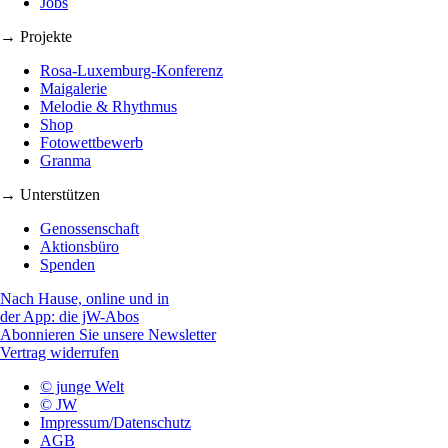
Jobs
→ Projekte
Rosa-Luxemburg-Konferenz
Maigalerie
Melodie & Rhythmus
Shop
Fotowettbewerb
Granma
→ Unterstützen
Genossenschaft
Aktionsbüro
Spenden
Nach Hause, online und in
der App: die jW-Abos
Abonnieren Sie unsere Newsletter
Vertrag widerrufen
© junge Welt
© JW
Impressum/Datenschutz
AGB