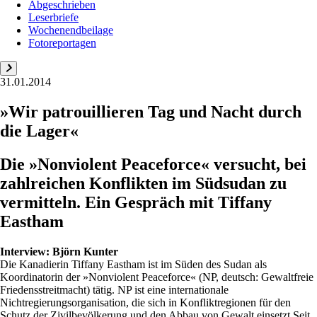
Abgeschrieben
Leserbriefe
Wochenendbeilage
Fotoreportagen
31.01.2014
»Wir patrouillieren Tag und Nacht durch
die Lager«
Die »Nonviolent Peaceforce« versucht, bei
zahlreichen Konflikten im Südsudan zu
vermitteln. Ein Gespräch mit Tiffany
Eastham
Interview:
Björn Kunter
Die Kanadierin Tiffany Eastham ist im Süden des Sudan als
Koordinatorin der »Nonviolent Peaceforce« (NP, deutsch: Gewaltfreie
Friedensstreitmacht) tätig. NP ist eine internationale
Nichtregierungsorganisation, die sich in Konfliktregionen für den
Schutz der Zivilbevölkerung und den Abbau von Gewalt einsetzt Seit