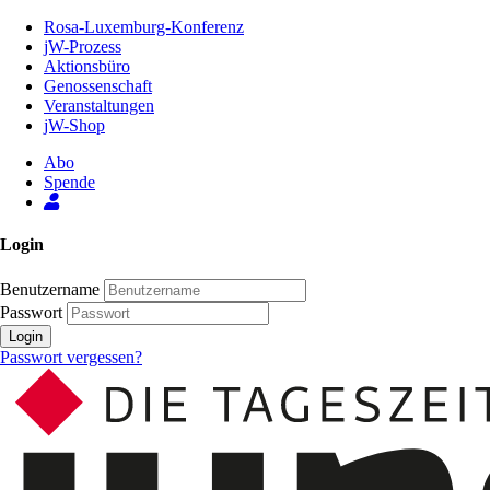
Zum
Rosa-Luxemburg-Konferenz
Inhalt
jW-Prozess
der
Aktionsbüro
Seite
Genossenschaft
Veranstaltungen
jW-Shop
Abo
Spende
Login
Benutzername
Passwort
Login
Passwort vergessen?