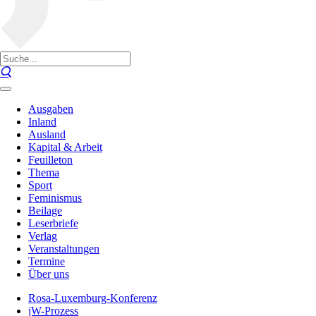
Ausgaben
Inland
Ausland
Kapital & Arbeit
Feuilleton
Thema
Sport
Feminismus
Beilage
Leserbriefe
Verlag
Veranstaltungen
Termine
Über uns
Rosa-Luxemburg-Konferenz
jW-Prozess