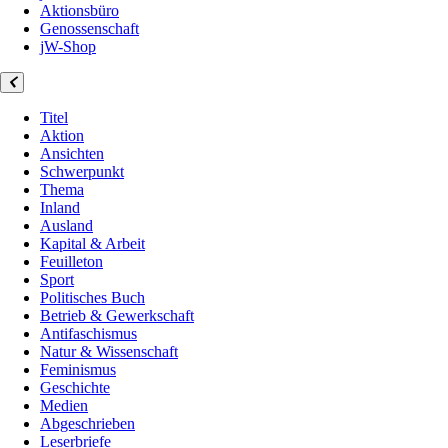
Aktionsbüro
Genossenschaft
jW-Shop
Titel
Aktion
Ansichten
Schwerpunkt
Thema
Inland
Ausland
Kapital & Arbeit
Feuilleton
Sport
Politisches Buch
Betrieb & Gewerkschaft
Antifaschismus
Natur & Wissenschaft
Feminismus
Geschichte
Medien
Abgeschrieben
Leserbriefe