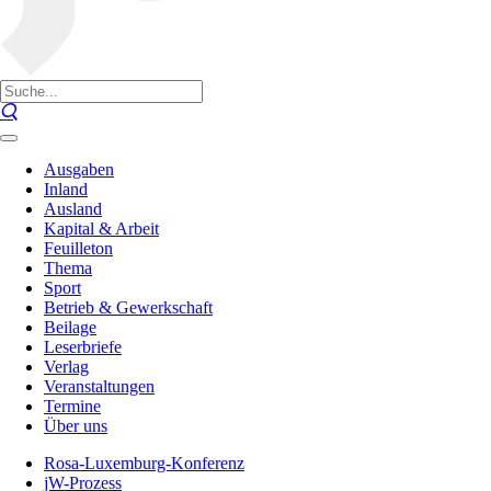
Ausgaben
Inland
Ausland
Kapital & Arbeit
Feuilleton
Thema
Sport
Betrieb & Gewerkschaft
Beilage
Leserbriefe
Verlag
Veranstaltungen
Termine
Über uns
Rosa-Luxemburg-Konferenz
jW-Prozess