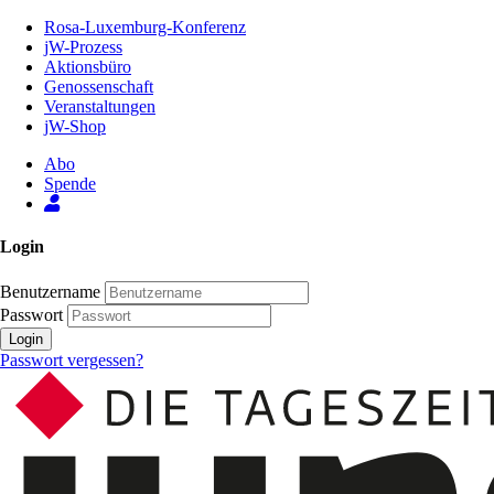
Zum
Rosa-Luxemburg-Konferenz
Inhalt
jW-Prozess
der
Aktionsbüro
Seite
Genossenschaft
Veranstaltungen
jW-Shop
Abo
Spende
Login
Benutzername
Passwort
Login
Passwort vergessen?