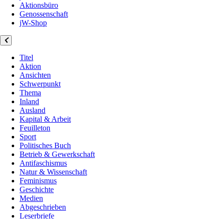
Aktionsbüro
Genossenschaft
jW-Shop
Titel
Aktion
Ansichten
Schwerpunkt
Thema
Inland
Ausland
Kapital & Arbeit
Feuilleton
Sport
Politisches Buch
Betrieb & Gewerkschaft
Antifaschismus
Natur & Wissenschaft
Feminismus
Geschichte
Medien
Abgeschrieben
Leserbriefe