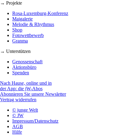
→ Projekte
Rosa-Luxemburg-Konferenz
Maigalerie
Melodie & Rhythmus
Shop
Fotowettbewerb
Granma
→ Unterstützen
Genossenschaft
Aktionsbüro
Spenden
Nach Hause, online und in
der App: die jW-Abos
Abonnieren Sie unsere Newsletter
Vertrag widerrufen
© junge Welt
© JW
Impressum/Datenschutz
AGB
Hilfe