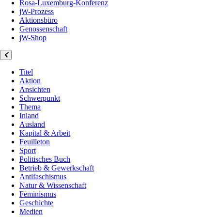
Rosa-Luxemburg-Konferenz
jW-Prozess
Aktionsbüro
Genossenschaft
jW-Shop
Titel
Aktion
Ansichten
Schwerpunkt
Thema
Inland
Ausland
Kapital & Arbeit
Feuilleton
Sport
Politisches Buch
Betrieb & Gewerkschaft
Antifaschismus
Natur & Wissenschaft
Feminismus
Geschichte
Medien