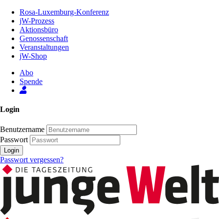
Zum
Rosa-Luxemburg-Konferenz
Inhalt
jW-Prozess
der
Aktionsbüro
Seite
Genossenschaft
Veranstaltungen
jW-Shop
Abo
Spende
Login
Benutzername
Passwort
Login
Passwort vergessen?