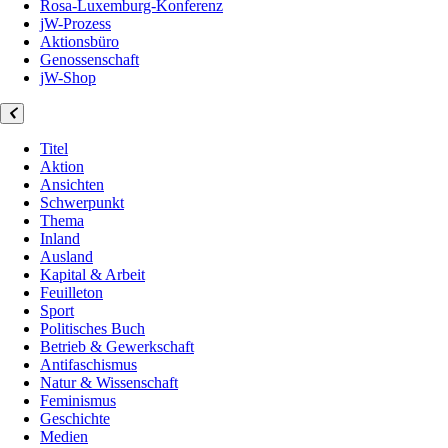
Rosa-Luxemburg-Konferenz
jW-Prozess
Aktionsbüro
Genossenschaft
jW-Shop
Titel
Aktion
Ansichten
Schwerpunkt
Thema
Inland
Ausland
Kapital & Arbeit
Feuilleton
Sport
Politisches Buch
Betrieb & Gewerkschaft
Antifaschismus
Natur & Wissenschaft
Feminismus
Geschichte
Medien