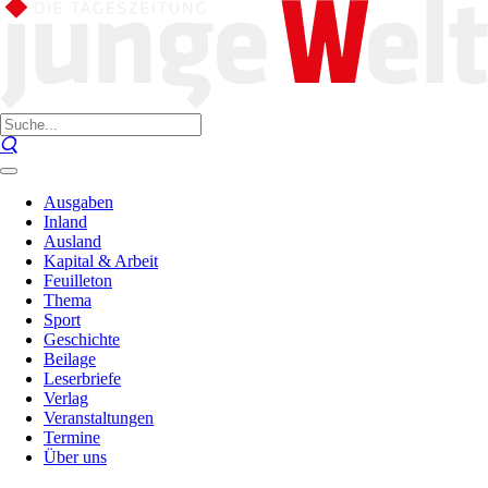
Ausgaben
Inland
Ausland
Kapital & Arbeit
Feuilleton
Thema
Sport
Geschichte
Beilage
Leserbriefe
Verlag
Veranstaltungen
Termine
Über uns