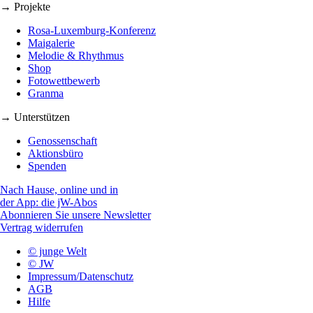
→ Projekte
Rosa-Luxemburg-Konferenz
Maigalerie
Melodie & Rhythmus
Shop
Fotowettbewerb
Granma
→ Unterstützen
Genossenschaft
Aktionsbüro
Spenden
Nach Hause, online und in
der App: die jW-Abos
Abonnieren Sie unsere Newsletter
Vertrag widerrufen
© junge Welt
© JW
Impressum/Datenschutz
AGB
Hilfe