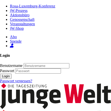
Zum
Rosa-Luxemburg-Konferenz
Inhalt
jW-Prozess
der
Aktionsbüro
Seite
Genossenschaft
Veranstaltungen
jW-Shop
Abo
Spende
Login
Benutzername
Passwort
Login
Passwort vergessen?