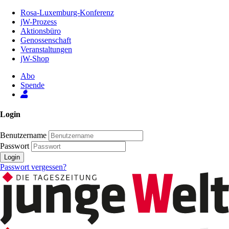
Zum
Rosa-Luxemburg-Konferenz
Inhalt
jW-Prozess
der
Aktionsbüro
Seite
Genossenschaft
Veranstaltungen
jW-Shop
Abo
Spende
Login
Benutzername
Passwort
Login
Passwort vergessen?