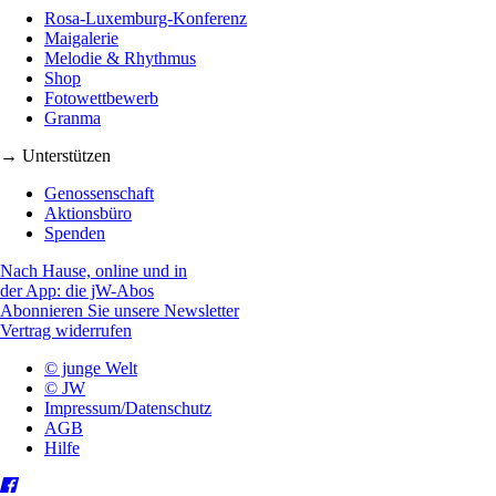
Rosa-Luxemburg-Konferenz
Maigalerie
Melodie & Rhythmus
Shop
Fotowettbewerb
Granma
→ Unterstützen
Genossenschaft
Aktionsbüro
Spenden
Nach Hause, online und in
der App: die jW-Abos
Abonnieren Sie unsere Newsletter
Vertrag widerrufen
© junge Welt
© JW
Impressum/Datenschutz
AGB
Hilfe