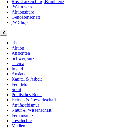
Rosa-Luxemburg-Konferenz
jW-Prozess
Aktionsbüro
Genossenschaft
jW-Shop
Titel
Aktion
Ansichten
Schwerpunkt
Thema
Inland
Ausland
Kapital & Arbeit
Feuilleton
Sport
Politisches Buch
Betrieb & Gewerkschaft
Antifaschismus
Natur & Wissenschaft
Feminismus
Geschichte
Medien