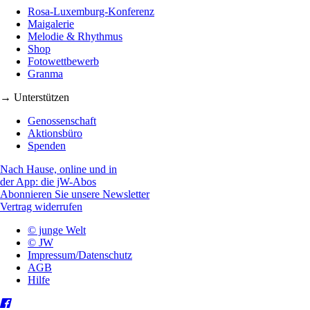
Rosa-Luxemburg-Konferenz
Maigalerie
Melodie & Rhythmus
Shop
Fotowettbewerb
Granma
→ Unterstützen
Genossenschaft
Aktionsbüro
Spenden
Nach Hause, online und in
der App: die jW-Abos
Abonnieren Sie unsere Newsletter
Vertrag widerrufen
© junge Welt
© JW
Impressum/Datenschutz
AGB
Hilfe