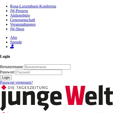
Zum
Rosa-Luxemburg-Konferenz
Inhalt
jW-Prozess
der
Aktionsbüro
Seite
Genossenschaft
Veranstaltungen
jW-Shop
Abo
Spende
Login
Benutzername
Passwort
Login
Passwort vergessen?