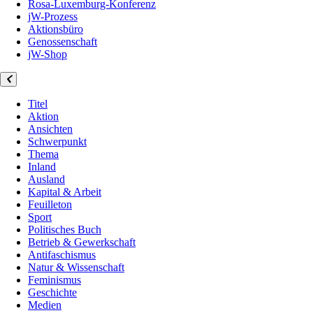
Rosa-Luxemburg-Konferenz
jW-Prozess
Aktionsbüro
Genossenschaft
jW-Shop
Titel
Aktion
Ansichten
Schwerpunkt
Thema
Inland
Ausland
Kapital & Arbeit
Feuilleton
Sport
Politisches Buch
Betrieb & Gewerkschaft
Antifaschismus
Natur & Wissenschaft
Feminismus
Geschichte
Medien