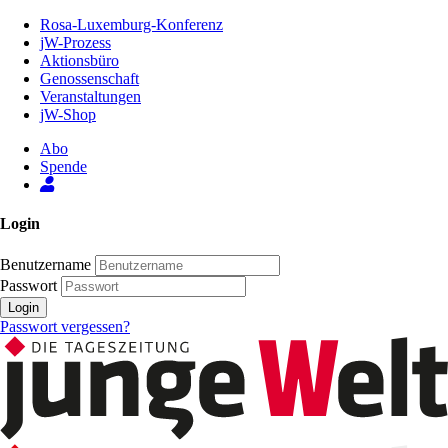
Zum
Rosa-Luxemburg-Konferenz
Inhalt
jW-Prozess
der
Aktionsbüro
Seite
Genossenschaft
Veranstaltungen
jW-Shop
Abo
Spende
Login
Benutzername
Passwort
Login
Passwort vergessen?