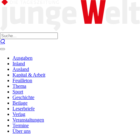
Ausgaben
Inland
Ausland
Kapital & Arbeit
Feuilleton
Thema
Sport
Geschichte
Beilage
Leserbriefe
Verlag
Veranstaltungen
Termine
Über uns