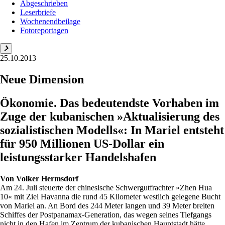
Abgeschrieben
Leserbriefe
Wochenendbeilage
Fotoreportagen
25.10.2013
Neue Dimension
Ökonomie. Das bedeutendste Vorhaben im
Zuge der kubanischen »Aktualisierung des
­sozialistischen Modells«: In Mariel entsteht
für 950 Millionen US-Dollar ein
leistungsstarker Handelshafen
Von
Volker Hermsdorf
Am 24. Juli steuerte der chinesische Schwergutfrachter »Zhen Hua
10« mit Ziel Havanna die rund 45 Kilometer westlich gelegene Bucht
von Mariel an. An Bord des 244 Meter langen und 39 Meter breiten
Schiffes der Postpanamax-Generation, das wegen seines Tiefgangs
nicht in den Hafen im Zentrum der kubanischen Hauptstadt hätte