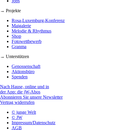
Jobs
→ Projekte
Rosa-Luxemburg-Konferenz
Maigalerie
Melodie & Rhythmus
Shop
Fotowettbewerb
Granma
→ Unterstützen
Genossenschaft
Aktionsbüro
Spenden
Nach Hause, online und in
der App: die jW-Abos
Abonnieren Sie unsere Newsletter
Vertrag widerrufen
© junge Welt
© JW
Impressum/Datenschutz
AGB