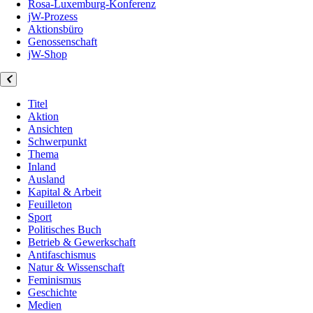
Rosa-Luxemburg-Konferenz
jW-Prozess
Aktionsbüro
Genossenschaft
jW-Shop
Titel
Aktion
Ansichten
Schwerpunkt
Thema
Inland
Ausland
Kapital & Arbeit
Feuilleton
Sport
Politisches Buch
Betrieb & Gewerkschaft
Antifaschismus
Natur & Wissenschaft
Feminismus
Geschichte
Medien