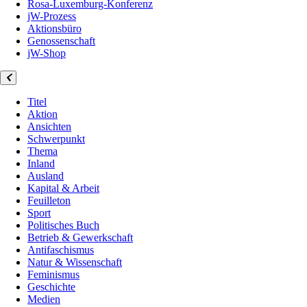
Rosa-Luxemburg-Konferenz
jW-Prozess
Aktionsbüro
Genossenschaft
jW-Shop
Titel
Aktion
Ansichten
Schwerpunkt
Thema
Inland
Ausland
Kapital & Arbeit
Feuilleton
Sport
Politisches Buch
Betrieb & Gewerkschaft
Antifaschismus
Natur & Wissenschaft
Feminismus
Geschichte
Medien