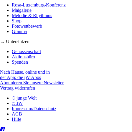
Rosa-Luxemburg-Konferenz
Maigalerie
Melodie & Rhythmus
Shop
Fotowettbewerb
Granma
→ Unterstützen
Genossenschaft
Aktionsbüro
Spenden
Nach Hause, online und in
der App: die jW-Abos
Abonnieren Sie unsere Newsletter
Vertrag widerrufen
© junge Welt
© JW
Impressum/Datenschutz
AGB
Hilfe