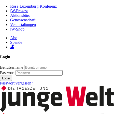
Zum
Rosa-Luxemburg-Konferenz
Inhalt
jW-Prozess
der
Aktionsbüro
Seite
Genossenschaft
Veranstaltungen
jW-Shop
Abo
Spende
Login
Benutzername
Passwort
Login
Passwort vergessen?