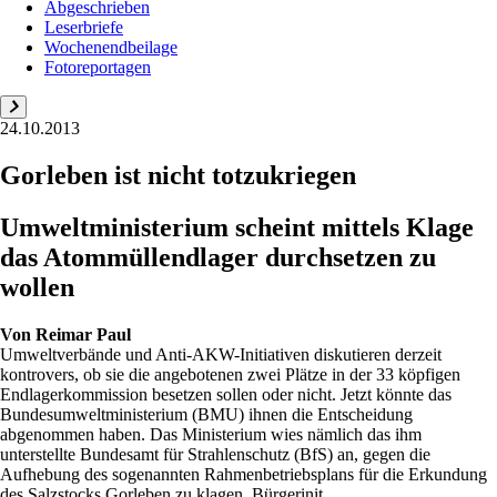
Abgeschrieben
Leserbriefe
Wochenendbeilage
Fotoreportagen
24.10.2013
Gorleben ist nicht totzukriegen
Umweltministerium scheint mittels Klage
das Atommüllendlager durchsetzen zu
wollen
Von
Reimar Paul
Umweltverbände und Anti-AKW-Initiativen diskutieren derzeit
kontrovers, ob sie die angebotenen zwei Plätze in der 33 köpfigen
Endlagerkommission besetzen sollen oder nicht. Jetzt könnte das
Bundesumweltministerium (BMU) ihnen die Entscheidung
abgenommen haben. Das Ministerium wies nämlich das ihm
unterstellte Bundesamt für Strahlenschutz (BfS) an, gegen die
Aufhebung des sogenannten Rahmenbetriebsplans für die Erkundung
des Salzstocks Gorleben zu klagen. Bürgerinit...