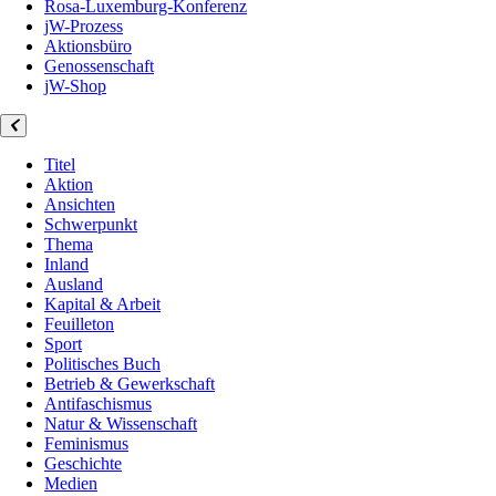
Rosa-Luxemburg-Konferenz
jW-Prozess
Aktionsbüro
Genossenschaft
jW-Shop
Titel
Aktion
Ansichten
Schwerpunkt
Thema
Inland
Ausland
Kapital & Arbeit
Feuilleton
Sport
Politisches Buch
Betrieb & Gewerkschaft
Antifaschismus
Natur & Wissenschaft
Feminismus
Geschichte
Medien