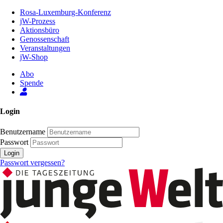
Zum
Rosa-Luxemburg-Konferenz
Inhalt
jW-Prozess
der
Aktionsbüro
Seite
Genossenschaft
Veranstaltungen
jW-Shop
Abo
Spende
Login
Benutzername
Passwort
Login
Passwort vergessen?