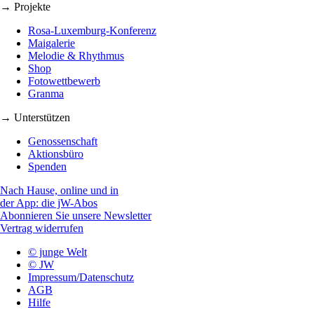
→ Projekte
Rosa-Luxemburg-Konferenz
Maigalerie
Melodie & Rhythmus
Shop
Fotowettbewerb
Granma
→ Unterstützen
Genossenschaft
Aktionsbüro
Spenden
Nach Hause, online und in
der App: die jW-Abos
Abonnieren Sie unsere Newsletter
Vertrag widerrufen
© junge Welt
© JW
Impressum/Datenschutz
AGB
Hilfe