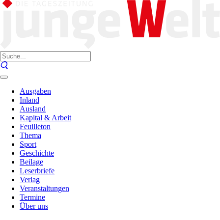
Ausgaben
Inland
Ausland
Kapital & Arbeit
Feuilleton
Thema
Sport
Geschichte
Beilage
Leserbriefe
Verlag
Veranstaltungen
Termine
Über uns