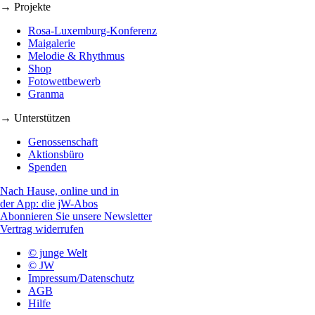
→ Projekte
Rosa-Luxemburg-Konferenz
Maigalerie
Melodie & Rhythmus
Shop
Fotowettbewerb
Granma
→ Unterstützen
Genossenschaft
Aktionsbüro
Spenden
Nach Hause, online und in
der App: die jW-Abos
Abonnieren Sie unsere Newsletter
Vertrag widerrufen
© junge Welt
© JW
Impressum/Datenschutz
AGB
Hilfe