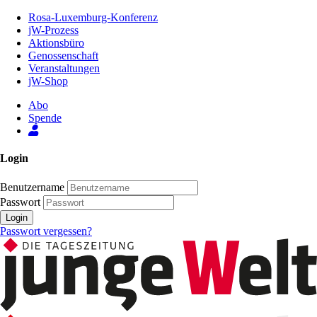
Zum
Rosa-Luxemburg-Konferenz
Inhalt
jW-Prozess
der
Aktionsbüro
Seite
Genossenschaft
Veranstaltungen
jW-Shop
Abo
Spende
Login
Benutzername
Passwort
Login
Passwort vergessen?