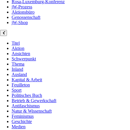
Rosa-Luxemburg-Konferenz
jW-Prozess
Aktionsbüro
Genossenschaft
jW-Shop
Titel
Aktion
Ansichten
Schwerpunkt
Thema
Inland
Ausland
Kapital & Arbeit
Feuilleton
Sport
Politisches Buch
Betrieb & Gewerkschaft
Antifaschismus
Natur & Wissenschaft
Feminismus
Geschichte
Medien