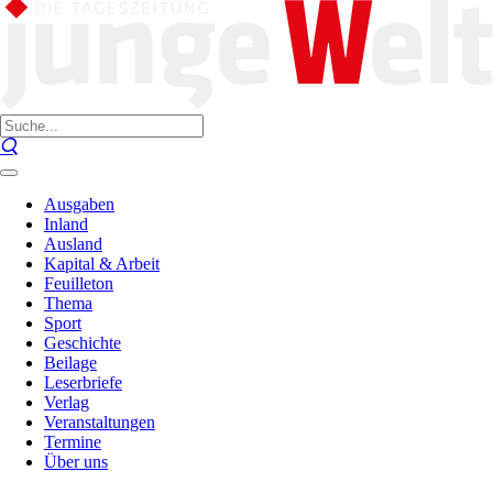
Ausgaben
Inland
Ausland
Kapital & Arbeit
Feuilleton
Thema
Sport
Geschichte
Beilage
Leserbriefe
Verlag
Veranstaltungen
Termine
Über uns