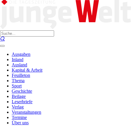
Ausgaben
Inland
Ausland
Kapital & Arbeit
Feuilleton
Thema
Sport
Geschichte
Beilage
Leserbriefe
Verlag
Veranstaltungen
Termine
Über uns