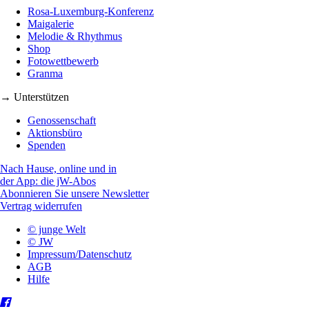
Rosa-Luxemburg-Konferenz
Maigalerie
Melodie & Rhythmus
Shop
Fotowettbewerb
Granma
→ Unterstützen
Genossenschaft
Aktionsbüro
Spenden
Nach Hause, online und in
der App: die jW-Abos
Abonnieren Sie unsere Newsletter
Vertrag widerrufen
© junge Welt
© JW
Impressum/Datenschutz
AGB
Hilfe