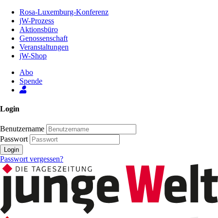
Zum
Rosa-Luxemburg-Konferenz
Inhalt
jW-Prozess
der
Aktionsbüro
Seite
Genossenschaft
Veranstaltungen
jW-Shop
Abo
Spende
Login
Benutzername
Passwort
Login
Passwort vergessen?