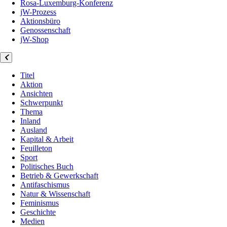
Rosa-Luxemburg-Konferenz
jW-Prozess
Aktionsbüro
Genossenschaft
jW-Shop
Titel
Aktion
Ansichten
Schwerpunkt
Thema
Inland
Ausland
Kapital & Arbeit
Feuilleton
Sport
Politisches Buch
Betrieb & Gewerkschaft
Antifaschismus
Natur & Wissenschaft
Feminismus
Geschichte
Medien