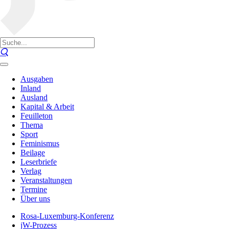
Ausgaben
Inland
Ausland
Kapital & Arbeit
Feuilleton
Thema
Sport
Feminismus
Beilage
Leserbriefe
Verlag
Veranstaltungen
Termine
Über uns
Rosa-Luxemburg-Konferenz
jW-Prozess