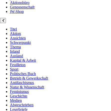
Aktionsbüro
Genossenschaft
jW-Shop
Titel
Aktion
Ansichten
Schwerpunkt
Thema
Inland
Ausland
Kapital & Arbeit
Feuilleton
Sport
Politisches Buch
Betrieb & Gewerkschaft
Antifaschismus
Natur & Wissenschaft
Feminismus
Geschichte
Medien
Abgeschrieben
Leserbriefe