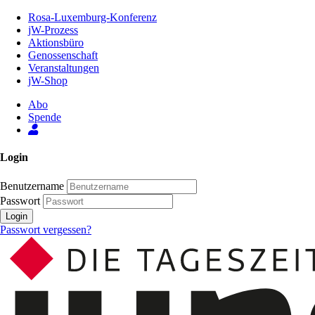
Zum
Rosa-Luxemburg-Konferenz
Inhalt
jW-Prozess
der
Aktionsbüro
Seite
Genossenschaft
Veranstaltungen
jW-Shop
Abo
Spende
Login
Benutzername
Passwort
Login
Passwort vergessen?