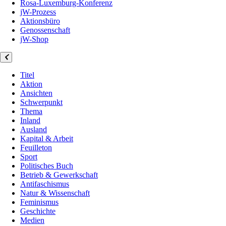
Rosa-Luxemburg-Konferenz
jW-Prozess
Aktionsbüro
Genossenschaft
jW-Shop
Titel
Aktion
Ansichten
Schwerpunkt
Thema
Inland
Ausland
Kapital & Arbeit
Feuilleton
Sport
Politisches Buch
Betrieb & Gewerkschaft
Antifaschismus
Natur & Wissenschaft
Feminismus
Geschichte
Medien