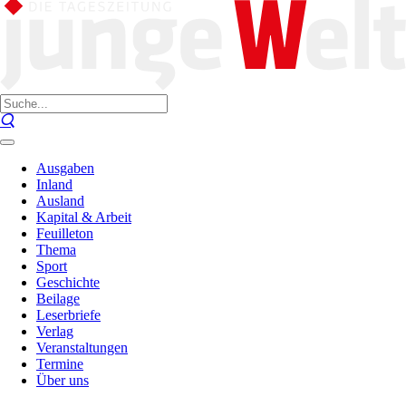
Ausgaben
Inland
Ausland
Kapital & Arbeit
Feuilleton
Thema
Sport
Geschichte
Beilage
Leserbriefe
Verlag
Veranstaltungen
Termine
Über uns