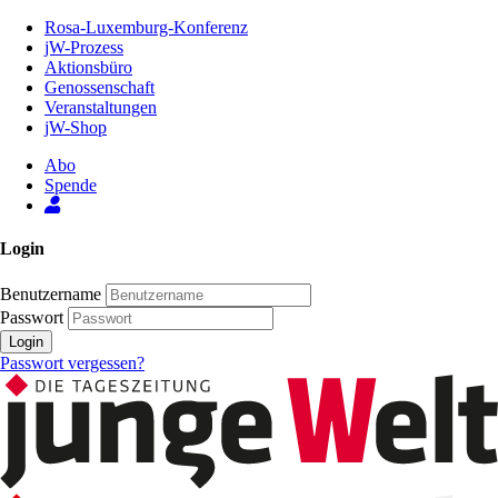
Zum
Rosa-Luxemburg-Konferenz
Inhalt
jW-Prozess
der
Aktionsbüro
Seite
Genossenschaft
Veranstaltungen
jW-Shop
Abo
Spende
Login
Benutzername
Passwort
Login
Passwort vergessen?