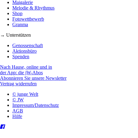
Maigalerie
Melodie & Rhythmus
Shop
Fotowettbewerb
Granma
→ Unterstützen
Genossenschaft
Aktionsbüro
Spenden
Nach Hause, online und in
der App: die jW-Abos
Abonnieren Sie unsere Newsletter
Vertrag widerrufen
© junge Welt
© JW
Impressum/Datenschutz
AGB
Hilfe