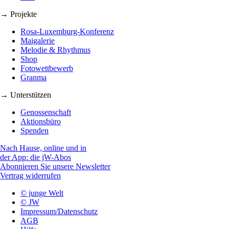
→ Projekte
Rosa-Luxemburg-Konferenz
Maigalerie
Melodie & Rhythmus
Shop
Fotowettbewerb
Granma
→ Unterstützen
Genossenschaft
Aktionsbüro
Spenden
Nach Hause, online und in
der App: die jW-Abos
Abonnieren Sie unsere Newsletter
Vertrag widerrufen
© junge Welt
© JW
Impressum/Datenschutz
AGB