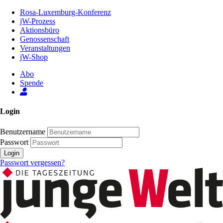
Zum
Rosa-Luxemburg-Konferenz
Inhalt
jW-Prozess
der
Aktionsbüro
Seite
Genossenschaft
Veranstaltungen
jW-Shop
Abo
Spende
Login
Benutzername
Passwort
Login
Passwort vergessen?