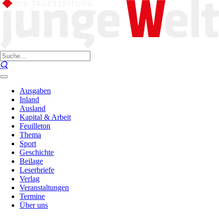
Ausgaben
Inland
Ausland
Kapital & Arbeit
Feuilleton
Thema
Sport
Geschichte
Beilage
Leserbriefe
Verlag
Veranstaltungen
Termine
Über uns