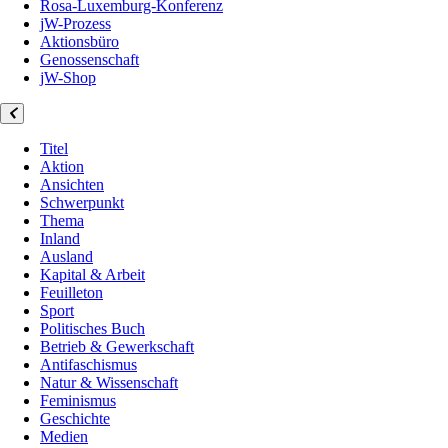
Rosa-Luxemburg-Konferenz
jW-Prozess
Aktionsbüro
Genossenschaft
jW-Shop
Titel
Aktion
Ansichten
Schwerpunkt
Thema
Inland
Ausland
Kapital & Arbeit
Feuilleton
Sport
Politisches Buch
Betrieb & Gewerkschaft
Antifaschismus
Natur & Wissenschaft
Feminismus
Geschichte
Medien