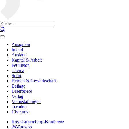
Ausgaben
Inland
Ausland
Kapital & Arbeit
Feuilleton
Thema
Sport
Betrieb & Gewerkschaft
Beilage
Leserbriefe
Verlag
Veranstaltungen
Termine
Über uns
Rosa-Luxemburg-Konferenz
jW-Prozess