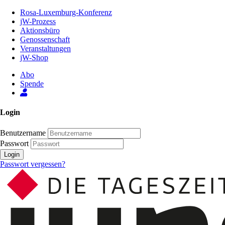
Zum
Rosa-Luxemburg-Konferenz
Inhalt
jW-Prozess
der
Aktionsbüro
Seite
Genossenschaft
Veranstaltungen
jW-Shop
Abo
Spende
Login
Benutzername
Passwort
Login
Passwort vergessen?