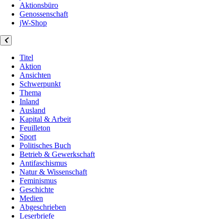
Aktionsbüro
Genossenschaft
jW-Shop
Titel
Aktion
Ansichten
Schwerpunkt
Thema
Inland
Ausland
Kapital & Arbeit
Feuilleton
Sport
Politisches Buch
Betrieb & Gewerkschaft
Antifaschismus
Natur & Wissenschaft
Feminismus
Geschichte
Medien
Abgeschrieben
Leserbriefe