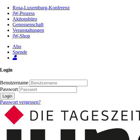
Zum
Rosa-Luxemburg-Konferenz
Inhalt
jW-Prozess
der
Aktionsbüro
Seite
Genossenschaft
Veranstaltungen
jW-Shop
Abo
Spende
Login
Benutzername
Passwort
Login
Passwort vergessen?