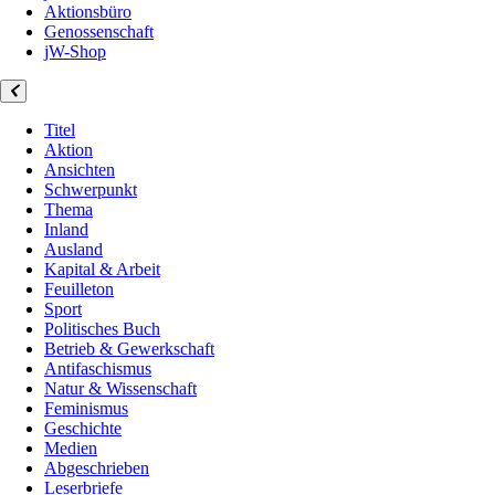
Aktionsbüro
Genossenschaft
jW-Shop
Titel
Aktion
Ansichten
Schwerpunkt
Thema
Inland
Ausland
Kapital & Arbeit
Feuilleton
Sport
Politisches Buch
Betrieb & Gewerkschaft
Antifaschismus
Natur & Wissenschaft
Feminismus
Geschichte
Medien
Abgeschrieben
Leserbriefe