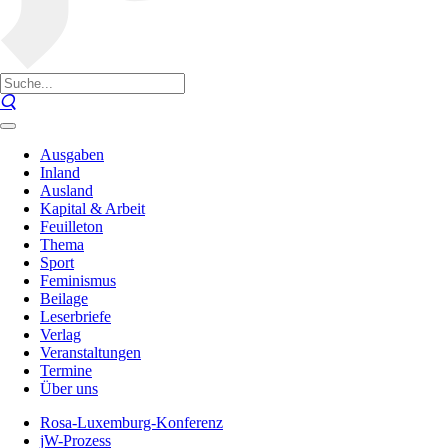
Ausgaben
Inland
Ausland
Kapital & Arbeit
Feuilleton
Thema
Sport
Feminismus
Beilage
Leserbriefe
Verlag
Veranstaltungen
Termine
Über uns
Rosa-Luxemburg-Konferenz
jW-Prozess