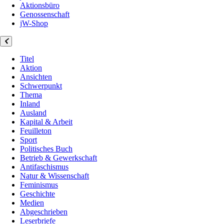
Aktionsbüro
Genossenschaft
jW-Shop
Titel
Aktion
Ansichten
Schwerpunkt
Thema
Inland
Ausland
Kapital & Arbeit
Feuilleton
Sport
Politisches Buch
Betrieb & Gewerkschaft
Antifaschismus
Natur & Wissenschaft
Feminismus
Geschichte
Medien
Abgeschrieben
Leserbriefe