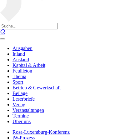
Ausgaben
Inland
Ausland
Kapital & Arbeit
Feuilleton
Thema
Sport
Betrieb & Gewerkschaft
Beilage
Leserbriefe
Verlag
Veranstaltungen
Termine
Über uns
Rosa-Luxemburg-Konferenz
jW-Prozess