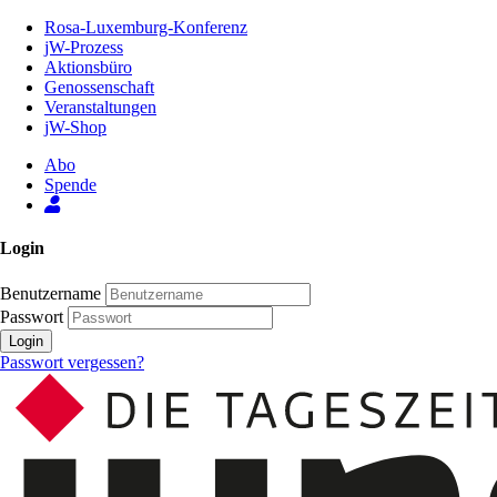
Zum
Rosa-Luxemburg-Konferenz
Inhalt
jW-Prozess
der
Aktionsbüro
Seite
Genossenschaft
Veranstaltungen
jW-Shop
Abo
Spende
Login
Benutzername
Passwort
Login
Passwort vergessen?