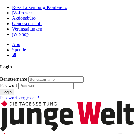
Zum
Rosa-Luxemburg-Konferenz
Inhalt
jW-Prozess
der
Aktionsbüro
Seite
Genossenschaft
Veranstaltungen
jW-Shop
Abo
Spende
Login
Benutzername
Passwort
Login
Passwort vergessen?