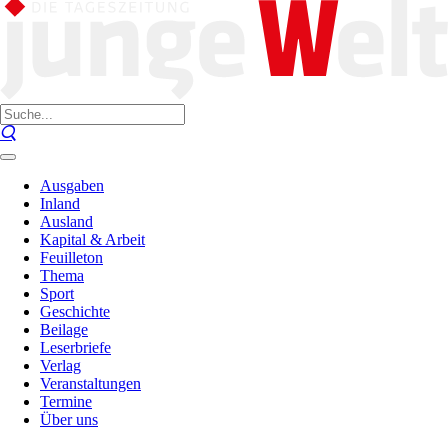
Ausgaben
Inland
Ausland
Kapital & Arbeit
Feuilleton
Thema
Sport
Geschichte
Beilage
Leserbriefe
Verlag
Veranstaltungen
Termine
Über uns