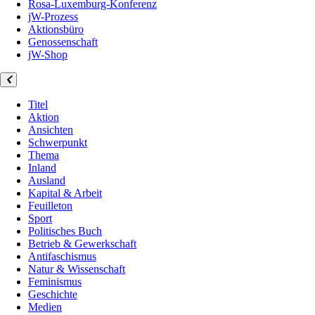
Rosa-Luxemburg-Konferenz
jW-Prozess
Aktionsbüro
Genossenschaft
jW-Shop
Titel
Aktion
Ansichten
Schwerpunkt
Thema
Inland
Ausland
Kapital & Arbeit
Feuilleton
Sport
Politisches Buch
Betrieb & Gewerkschaft
Antifaschismus
Natur & Wissenschaft
Feminismus
Geschichte
Medien