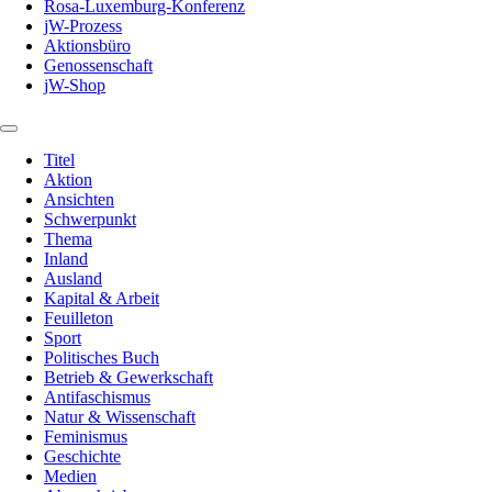
Rosa-Luxemburg-Konferenz
jW-Prozess
Aktionsbüro
Genossenschaft
jW-Shop
Titel
Aktion
Ansichten
Schwerpunkt
Thema
Inland
Ausland
Kapital & Arbeit
Feuilleton
Sport
Politisches Buch
Betrieb & Gewerkschaft
Antifaschismus
Natur & Wissenschaft
Feminismus
Geschichte
Medien