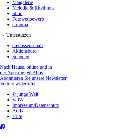
Maigalerie
Melodie & Rhythmus
Shop
Fotowettbewerb
Granma
→ Unterstützen
Genossenschaft
Aktionsbüro
Spenden
Nach Hause, online und in
der App: die jW-Abos
Abonnieren Sie unsere Newsletter
Vertrag widerrufen
© junge Welt
© JW
Impressum/Datenschutz
AGB
Hilfe