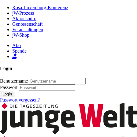
Zum
Rosa-Luxemburg-Konferenz
Inhalt
jW-Prozess
der
Aktionsbüro
Seite
Genossenschaft
Veranstaltungen
jW-Shop
Abo
Spende
Login
Benutzername
Passwort
Login
Passwort vergessen?