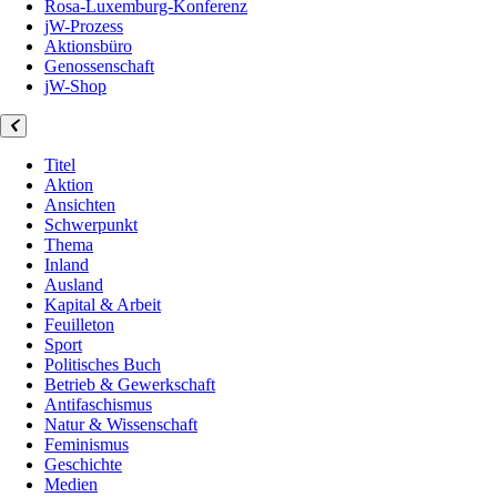
Rosa-Luxemburg-Konferenz
jW-Prozess
Aktionsbüro
Genossenschaft
jW-Shop
Titel
Aktion
Ansichten
Schwerpunkt
Thema
Inland
Ausland
Kapital & Arbeit
Feuilleton
Sport
Politisches Buch
Betrieb & Gewerkschaft
Antifaschismus
Natur & Wissenschaft
Feminismus
Geschichte
Medien