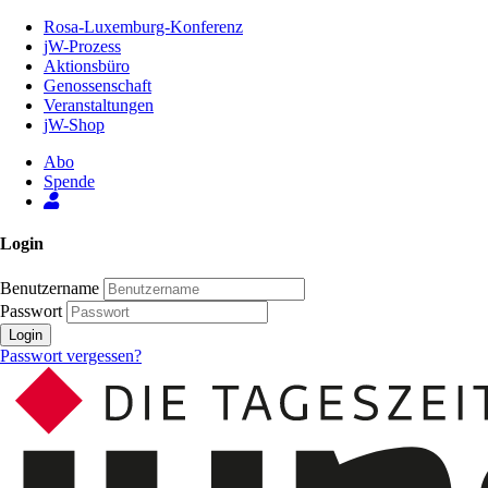
Zum
Rosa-Luxemburg-Konferenz
Inhalt
jW-Prozess
der
Aktionsbüro
Seite
Genossenschaft
Veranstaltungen
jW-Shop
Abo
Spende
Login
Benutzername
Passwort
Login
Passwort vergessen?