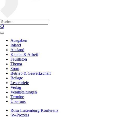
Ausgaben
Inland
Ausland
Kapital & Arbeit
Feuilleton
Thema
Sport
Betrieb & Gewerkschaft
Beilage
Leserbriefe
Verlag
Veranstaltungen
Termine
Über uns
Rosa-Luxemburg-Konferenz
jW-Prozess