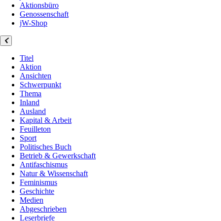
Aktionsbüro
Genossenschaft
jW-Shop
Titel
Aktion
Ansichten
Schwerpunkt
Thema
Inland
Ausland
Kapital & Arbeit
Feuilleton
Sport
Politisches Buch
Betrieb & Gewerkschaft
Antifaschismus
Natur & Wissenschaft
Feminismus
Geschichte
Medien
Abgeschrieben
Leserbriefe