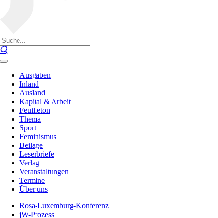
Ausgaben
Inland
Ausland
Kapital & Arbeit
Feuilleton
Thema
Sport
Feminismus
Beilage
Leserbriefe
Verlag
Veranstaltungen
Termine
Über uns
Rosa-Luxemburg-Konferenz
jW-Prozess