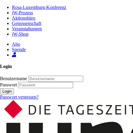
Zum
Rosa-Luxemburg-Konferenz
Inhalt
jW-Prozess
der
Aktionsbüro
Seite
Genossenschaft
Veranstaltungen
jW-Shop
Abo
Spende
Login
Benutzername
Passwort
Login
Passwort vergessen?