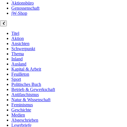
Aktionsbüro
Genossenschaft
jW-Shop
Titel
Aktion
Ansichten
Schwerpunkt
Thema
Inland
Ausland
Kapital & Arbeit
Feuilleton
Sport
Politisches Buch
Betrieb & Gewerkschaft
Antifaschismus
Natur & Wissenschaft
Feminismus
Geschichte
Medien
Abgeschrieben
Leserbriefe