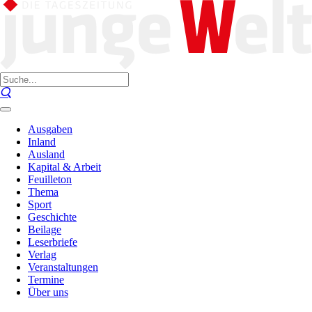
Ausgaben
Inland
Ausland
Kapital & Arbeit
Feuilleton
Thema
Sport
Geschichte
Beilage
Leserbriefe
Verlag
Veranstaltungen
Termine
Über uns