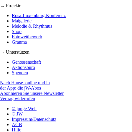
→ Projekte
Rosa-Luxemburg-Konferenz
Maigalerie
Melodie & Rhythmus
Shop
Fotowettbewerb
Granma
→ Unterstützen
Genossenschaft
Aktionsbüro
Spenden
Nach Hause, online und in
der App: die jW-Abos
Abonnieren Sie unsere Newsletter
Vertrag widerrufen
© junge Welt
© JW
Impressum/Datenschutz
AGB
Hilfe