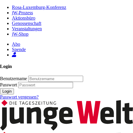
Zum
Rosa-Luxemburg-Konferenz
Inhalt
jW-Prozess
der
Aktionsbüro
Seite
Genossenschaft
Veranstaltungen
jW-Shop
Abo
Spende
Login
Benutzername
Passwort
Login
Passwort vergessen?