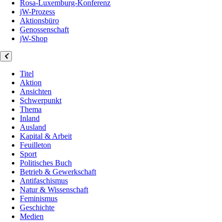
Rosa-Luxemburg-Konferenz
jW-Prozess
Aktionsbüro
Genossenschaft
jW-Shop
Titel
Aktion
Ansichten
Schwerpunkt
Thema
Inland
Ausland
Kapital & Arbeit
Feuilleton
Sport
Politisches Buch
Betrieb & Gewerkschaft
Antifaschismus
Natur & Wissenschaft
Feminismus
Geschichte
Medien