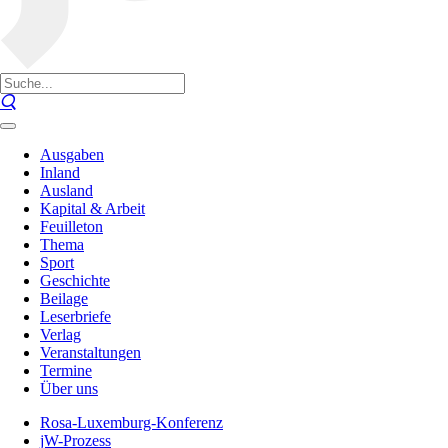
Ausgaben
Inland
Ausland
Kapital & Arbeit
Feuilleton
Thema
Sport
Geschichte
Beilage
Leserbriefe
Verlag
Veranstaltungen
Termine
Über uns
Rosa-Luxemburg-Konferenz
jW-Prozess