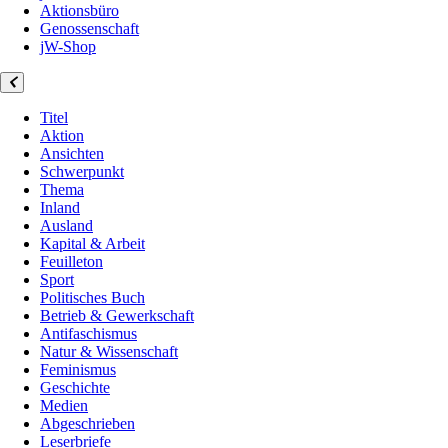
Aktionsbüro
Genossenschaft
jW-Shop
Titel
Aktion
Ansichten
Schwerpunkt
Thema
Inland
Ausland
Kapital & Arbeit
Feuilleton
Sport
Politisches Buch
Betrieb & Gewerkschaft
Antifaschismus
Natur & Wissenschaft
Feminismus
Geschichte
Medien
Abgeschrieben
Leserbriefe