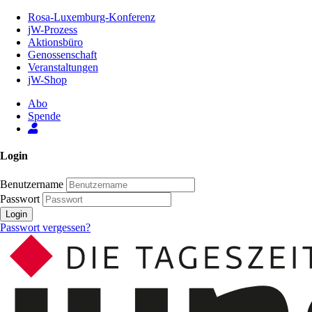
Zum
Rosa-Luxemburg-Konferenz
Inhalt
jW-Prozess
der
Aktionsbüro
Seite
Genossenschaft
Veranstaltungen
jW-Shop
Abo
Spende
Login
Benutzername
Passwort
Login
Passwort vergessen?