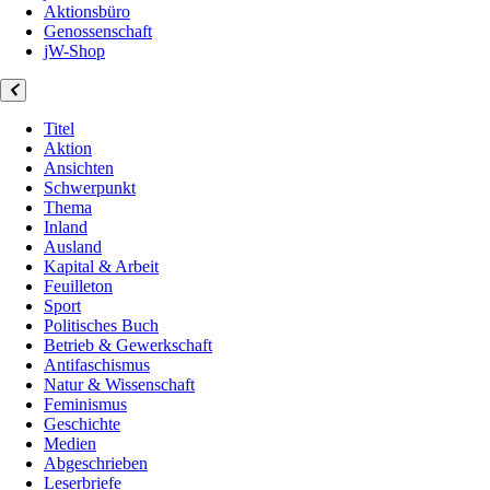
Aktionsbüro
Genossenschaft
jW-Shop
Titel
Aktion
Ansichten
Schwerpunkt
Thema
Inland
Ausland
Kapital & Arbeit
Feuilleton
Sport
Politisches Buch
Betrieb & Gewerkschaft
Antifaschismus
Natur & Wissenschaft
Feminismus
Geschichte
Medien
Abgeschrieben
Leserbriefe