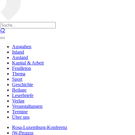
Ausgaben
Inland
Ausland
Kapital & Arbeit
Feuilleton
Thema
Sport
Geschichte
Beilage
Leserbriefe
Verlag
Veranstaltungen
Termine
Über uns
Rosa-Luxemburg-Konferenz
jW-Prozess