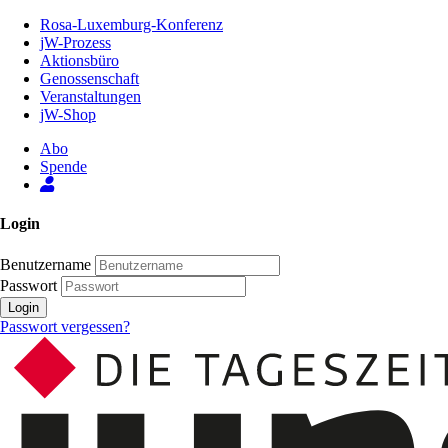
Zum
Rosa-Luxemburg-Konferenz
Inhalt
jW-Prozess
der
Aktionsbüro
Seite
Genossenschaft
Veranstaltungen
jW-Shop
Abo
Spende
Login
Benutzername
Passwort
Login
Passwort vergessen?