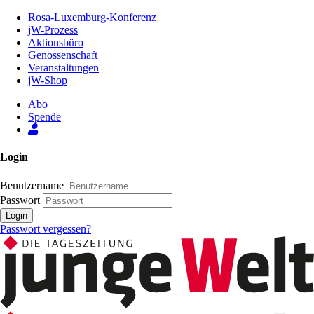
Zum
Rosa-Luxemburg-Konferenz
Inhalt
jW-Prozess
der
Aktionsbüro
Seite
Genossenschaft
Veranstaltungen
jW-Shop
Abo
Spende
Login
Benutzername
Passwort
Login
Passwort vergessen?