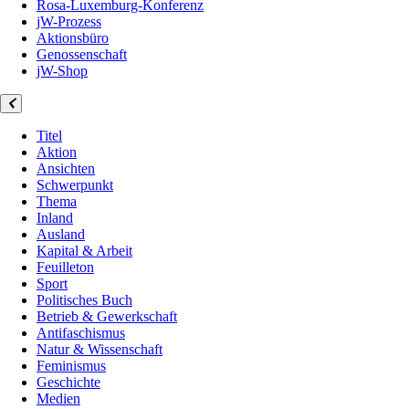
Rosa-Luxemburg-Konferenz
jW-Prozess
Aktionsbüro
Genossenschaft
jW-Shop
Titel
Aktion
Ansichten
Schwerpunkt
Thema
Inland
Ausland
Kapital & Arbeit
Feuilleton
Sport
Politisches Buch
Betrieb & Gewerkschaft
Antifaschismus
Natur & Wissenschaft
Feminismus
Geschichte
Medien