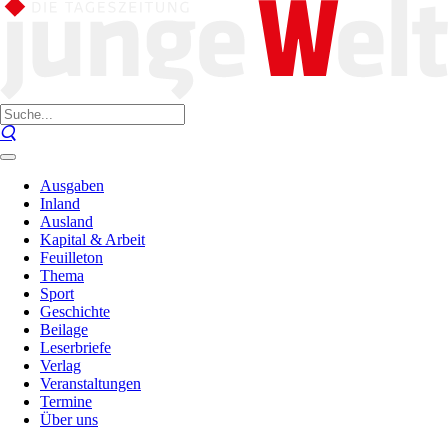
Ausgaben
Inland
Ausland
Kapital & Arbeit
Feuilleton
Thema
Sport
Geschichte
Beilage
Leserbriefe
Verlag
Veranstaltungen
Termine
Über uns