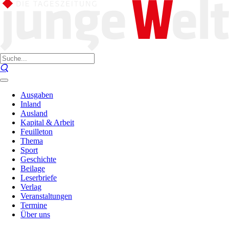
Ausgaben
Inland
Ausland
Kapital & Arbeit
Feuilleton
Thema
Sport
Geschichte
Beilage
Leserbriefe
Verlag
Veranstaltungen
Termine
Über uns