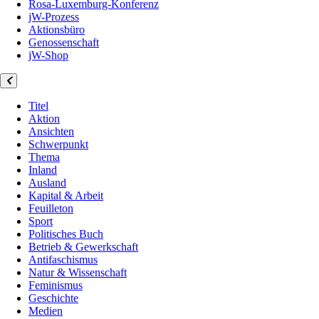
Rosa-Luxemburg-Konferenz
jW-Prozess
Aktionsbüro
Genossenschaft
jW-Shop
Titel
Aktion
Ansichten
Schwerpunkt
Thema
Inland
Ausland
Kapital & Arbeit
Feuilleton
Sport
Politisches Buch
Betrieb & Gewerkschaft
Antifaschismus
Natur & Wissenschaft
Feminismus
Geschichte
Medien