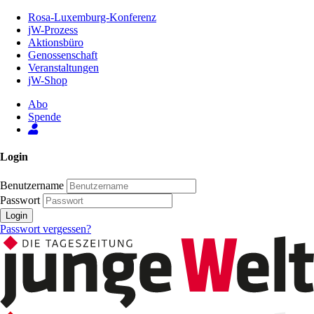
Zum
Rosa-Luxemburg-Konferenz
Inhalt
jW-Prozess
der
Aktionsbüro
Seite
Genossenschaft
Veranstaltungen
jW-Shop
Abo
Spende
Login
Benutzername
Passwort
Login
Passwort vergessen?