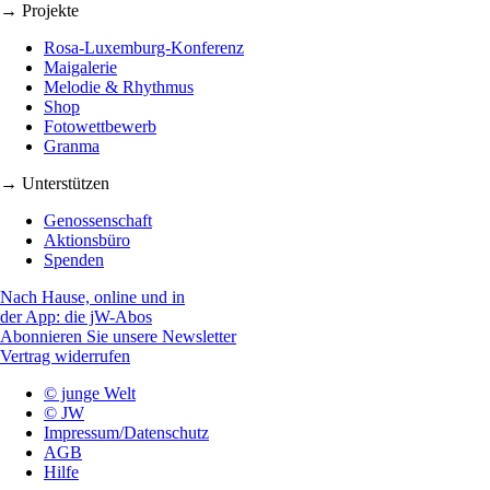
→ Projekte
Rosa-Luxemburg-Konferenz
Maigalerie
Melodie & Rhythmus
Shop
Fotowettbewerb
Granma
→ Unterstützen
Genossenschaft
Aktionsbüro
Spenden
Nach Hause, online und in
der App: die jW-Abos
Abonnieren Sie unsere Newsletter
Vertrag widerrufen
© junge Welt
© JW
Impressum/Datenschutz
AGB
Hilfe