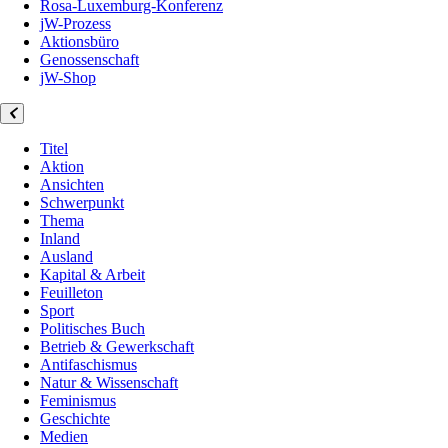
Rosa-Luxemburg-Konferenz
jW-Prozess
Aktionsbüro
Genossenschaft
jW-Shop
Titel
Aktion
Ansichten
Schwerpunkt
Thema
Inland
Ausland
Kapital & Arbeit
Feuilleton
Sport
Politisches Buch
Betrieb & Gewerkschaft
Antifaschismus
Natur & Wissenschaft
Feminismus
Geschichte
Medien