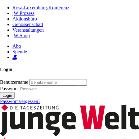
Zum
Rosa-Luxemburg-Konferenz
Inhalt
jW-Prozess
der
Aktionsbüro
Seite
Genossenschaft
Veranstaltungen
jW-Shop
Abo
Spende
Login
Benutzername
Passwort
Login
Passwort vergessen?