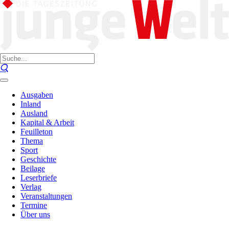
Ausgaben
Inland
Ausland
Kapital & Arbeit
Feuilleton
Thema
Sport
Geschichte
Beilage
Leserbriefe
Verlag
Veranstaltungen
Termine
Über uns