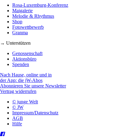
Rosa-Luxemburg-Konferenz
Maigalerie
Melodie & Rhythmus
Shop
Fotowettbewerb
Granma
→ Unterstützen
Genossenschaft
Aktionsbüro
Spenden
Nach Hause, online und in
der App: die jW-Abos
Abonnieren Sie unsere Newsletter
Vertrag widerrufen
© junge Welt
© JW
Impressum/Datenschutz
AGB
Hilfe