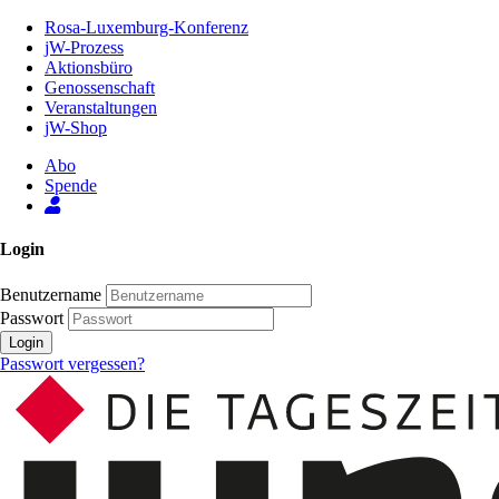
Zum
Rosa-Luxemburg-Konferenz
Inhalt
jW-Prozess
der
Aktionsbüro
Seite
Genossenschaft
Veranstaltungen
jW-Shop
Abo
Spende
Login
Benutzername
Passwort
Login
Passwort vergessen?