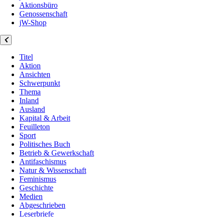
Aktionsbüro
Genossenschaft
jW-Shop
Titel
Aktion
Ansichten
Schwerpunkt
Thema
Inland
Ausland
Kapital & Arbeit
Feuilleton
Sport
Politisches Buch
Betrieb & Gewerkschaft
Antifaschismus
Natur & Wissenschaft
Feminismus
Geschichte
Medien
Abgeschrieben
Leserbriefe