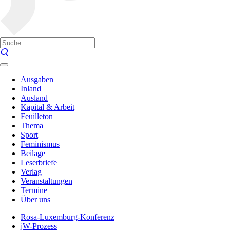
Ausgaben
Inland
Ausland
Kapital & Arbeit
Feuilleton
Thema
Sport
Feminismus
Beilage
Leserbriefe
Verlag
Veranstaltungen
Termine
Über uns
Rosa-Luxemburg-Konferenz
jW-Prozess