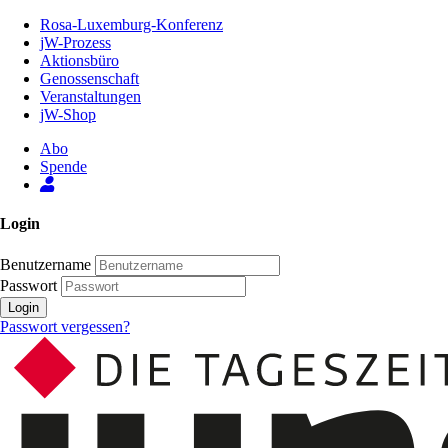
Zum
Rosa-Luxemburg-Konferenz
Inhalt
jW-Prozess
der
Aktionsbüro
Seite
Genossenschaft
Veranstaltungen
jW-Shop
Abo
Spende
Login
Benutzername
Passwort
Login
Passwort vergessen?