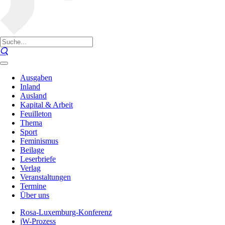
Ausgaben
Inland
Ausland
Kapital & Arbeit
Feuilleton
Thema
Sport
Feminismus
Beilage
Leserbriefe
Verlag
Veranstaltungen
Termine
Über uns
Rosa-Luxemburg-Konferenz
jW-Prozess