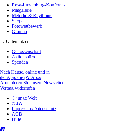
Rosa-Luxemburg-Konferenz
Maigalerie
Melodie & Rhythmus
Shop
Fotowettbewerb
Granma
→ Unterstützen
Genossenschaft
Aktionsbüro
Spenden
Nach Hause, online und in
der App: die jW-Abos
Abonnieren Sie unsere Newsletter
Vertrag widerrufen
© junge Welt
© JW
Impressum/Datenschutz
AGB
Hilfe