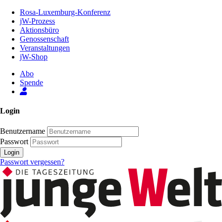
Zum
Rosa-Luxemburg-Konferenz
Inhalt
jW-Prozess
der
Aktionsbüro
Seite
Genossenschaft
Veranstaltungen
jW-Shop
Abo
Spende
Login
Benutzername
Passwort
Login
Passwort vergessen?