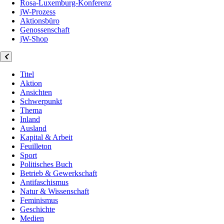
Rosa-Luxemburg-Konferenz
jW-Prozess
Aktionsbüro
Genossenschaft
jW-Shop
Titel
Aktion
Ansichten
Schwerpunkt
Thema
Inland
Ausland
Kapital & Arbeit
Feuilleton
Sport
Politisches Buch
Betrieb & Gewerkschaft
Antifaschismus
Natur & Wissenschaft
Feminismus
Geschichte
Medien