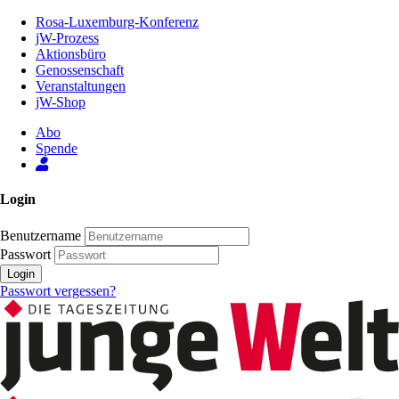
Zum
Rosa-Luxemburg-Konferenz
Inhalt
jW-Prozess
der
Aktionsbüro
Seite
Genossenschaft
Veranstaltungen
jW-Shop
Abo
Spende
Login
Benutzername
Passwort
Login
Passwort vergessen?