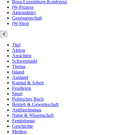
Rosa-Luxemburg-Konferenz
jW-Prozess
Aktionsbüro
Genossenschaft
jW-Shop
Titel
Aktion
Ansichten
Schwerpunkt
Thema
Inland
Ausland
Kapital & Arbeit
Feuilleton
Sport
Politisches Buch
Betrieb & Gewerkschaft
Antifaschismus
Natur & Wissenschaft
Feminismus
Geschichte
Medien