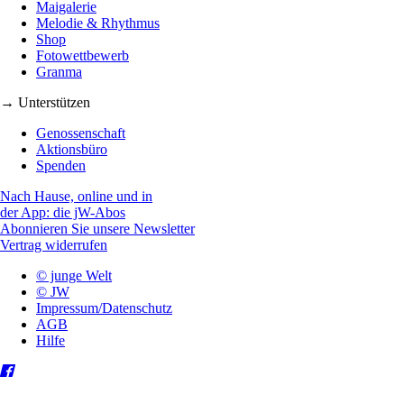
Maigalerie
Melodie & Rhythmus
Shop
Fotowettbewerb
Granma
→ Unterstützen
Genossenschaft
Aktionsbüro
Spenden
Nach Hause, online und in
der App: die jW-Abos
Abonnieren Sie unsere Newsletter
Vertrag widerrufen
© junge Welt
© JW
Impressum/Datenschutz
AGB
Hilfe