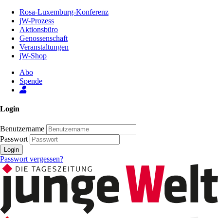
Zum
Rosa-Luxemburg-Konferenz
Inhalt
jW-Prozess
der
Aktionsbüro
Seite
Genossenschaft
Veranstaltungen
jW-Shop
Abo
Spende
Login
Benutzername
Passwort
Login
Passwort vergessen?