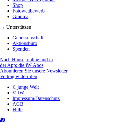
Shop
Fotowettbewerb
Granma
→ Unterstützen
Genossenschaft
Aktionsbüro
Spenden
Nach Hause, online und in
der App: die jW-Abos
Abonnieren Sie unsere Newsletter
Vertrag widerrufen
© junge Welt
© JW
Impressum/Datenschutz
AGB
Hilfe