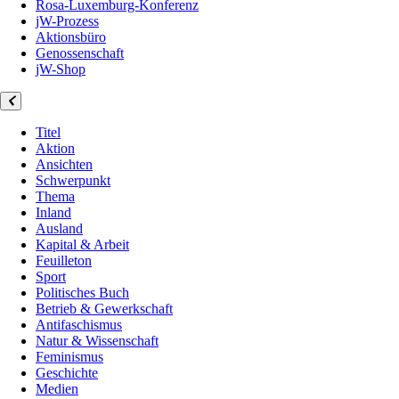
Rosa-Luxemburg-Konferenz
jW-Prozess
Aktionsbüro
Genossenschaft
jW-Shop
Titel
Aktion
Ansichten
Schwerpunkt
Thema
Inland
Ausland
Kapital & Arbeit
Feuilleton
Sport
Politisches Buch
Betrieb & Gewerkschaft
Antifaschismus
Natur & Wissenschaft
Feminismus
Geschichte
Medien