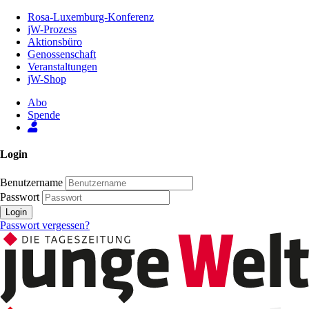
Zum
Rosa-Luxemburg-Konferenz
Inhalt
jW-Prozess
der
Aktionsbüro
Seite
Genossenschaft
Veranstaltungen
jW-Shop
Abo
Spende
Login
Benutzername
Passwort
Login
Passwort vergessen?