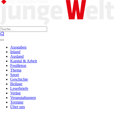
Ausgaben
Inland
Ausland
Kapital & Arbeit
Feuilleton
Thema
Sport
Geschichte
Beilage
Leserbriefe
Verlag
Veranstaltungen
Termine
Über uns