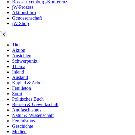
Rosa-Luxemburg-Konferenz
jW-Prozess
Aktionsbüro
Genossenschaft
jW-Shop
Titel
Aktion
Ansichten
Schwerpunkt
Thema
Inland
Ausland
Kapital & Arbeit
Feuilleton
Sport
Politisches Buch
Betrieb & Gewerkschaft
Antifaschismus
Natur & Wissenschaft
Feminismus
Geschichte
Medien