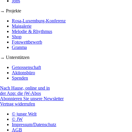
Jobs
→ Projekte
Rosa-Luxemburg-Konferenz
Maigalerie
Melodie & Rhythmus
Shop
Fotowettbewerb
Granma
→ Unterstützen
Genossenschaft
Aktionsbüro
Spenden
Nach Hause, online und in
der App: die jW-Abos
Abonnieren Sie unsere Newsletter
Vertrag widerrufen
© junge Welt
© JW
Impressum/Datenschutz
AGB