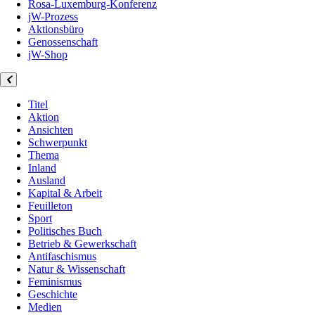
Rosa-Luxemburg-Konferenz
jW-Prozess
Aktionsbüro
Genossenschaft
jW-Shop
Titel
Aktion
Ansichten
Schwerpunkt
Thema
Inland
Ausland
Kapital & Arbeit
Feuilleton
Sport
Politisches Buch
Betrieb & Gewerkschaft
Antifaschismus
Natur & Wissenschaft
Feminismus
Geschichte
Medien