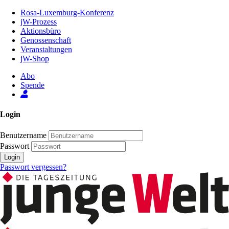
Zum
Rosa-Luxemburg-Konferenz
Inhalt
jW-Prozess
der
Aktionsbüro
Seite
Genossenschaft
Veranstaltungen
jW-Shop
Abo
Spende
Login
Benutzername
Passwort
Login
Passwort vergessen?