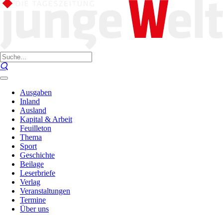
Ausgaben
Inland
Ausland
Kapital & Arbeit
Feuilleton
Thema
Sport
Geschichte
Beilage
Leserbriefe
Verlag
Veranstaltungen
Termine
Über uns