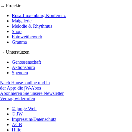
→ Projekte
Rosa-Luxemburg-Konferenz
Maigalerie
Melodie & Rhythmus
Shop
Fotowettbewerb
Granma
→ Unterstützen
Genossenschaft
Aktionsbüro
Spenden
Nach Hause, online und in
der App: die jW-Abos
Abonnieren Sie unsere Newsletter
Vertrag widerrufen
© junge Welt
© JW
Impressum/Datenschutz
AGB
Hilfe