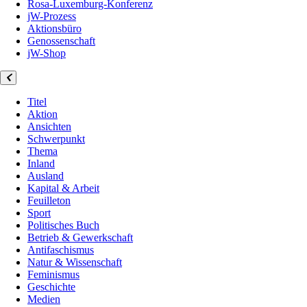
Rosa-Luxemburg-Konferenz
jW-Prozess
Aktionsbüro
Genossenschaft
jW-Shop
Titel
Aktion
Ansichten
Schwerpunkt
Thema
Inland
Ausland
Kapital & Arbeit
Feuilleton
Sport
Politisches Buch
Betrieb & Gewerkschaft
Antifaschismus
Natur & Wissenschaft
Feminismus
Geschichte
Medien