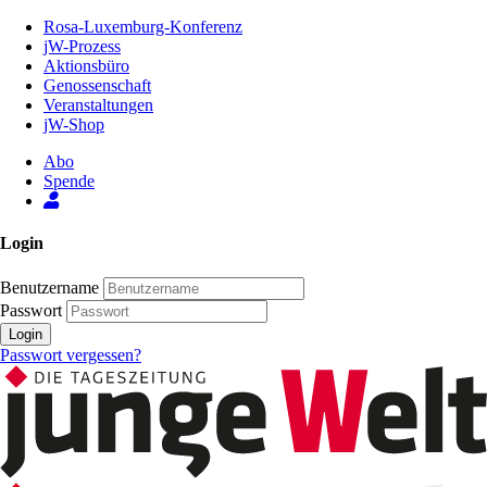
Zum
Rosa-Luxemburg-Konferenz
Inhalt
jW-Prozess
der
Aktionsbüro
Seite
Genossenschaft
Veranstaltungen
jW-Shop
Abo
Spende
Login
Benutzername
Passwort
Login
Passwort vergessen?