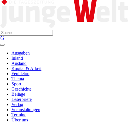
Ausgaben
Inland
Ausland
Kapital & Arbeit
Feuilleton
Thema
Sport
Geschichte
Beilage
Leserbriefe
Verlag
Veranstaltungen
Termine
Über uns