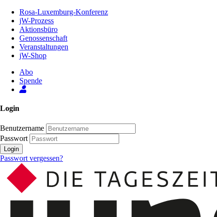
Zum
Rosa-Luxemburg-Konferenz
Inhalt
jW-Prozess
der
Aktionsbüro
Seite
Genossenschaft
Veranstaltungen
jW-Shop
Abo
Spende
Login
Benutzername
Passwort
Login
Passwort vergessen?