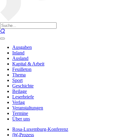
Ausgaben
Inland
Ausland
Kapital & Arbeit
Feuilleton
Thema
Sport
Geschichte
Beilage
Leserbriefe
Verlag
Veranstaltungen
Termine
Über uns
Rosa-Luxemburg-Konferenz
jW-Prozess