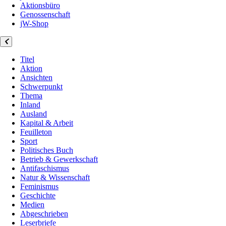
Aktionsbüro
Genossenschaft
jW-Shop
Titel
Aktion
Ansichten
Schwerpunkt
Thema
Inland
Ausland
Kapital & Arbeit
Feuilleton
Sport
Politisches Buch
Betrieb & Gewerkschaft
Antifaschismus
Natur & Wissenschaft
Feminismus
Geschichte
Medien
Abgeschrieben
Leserbriefe